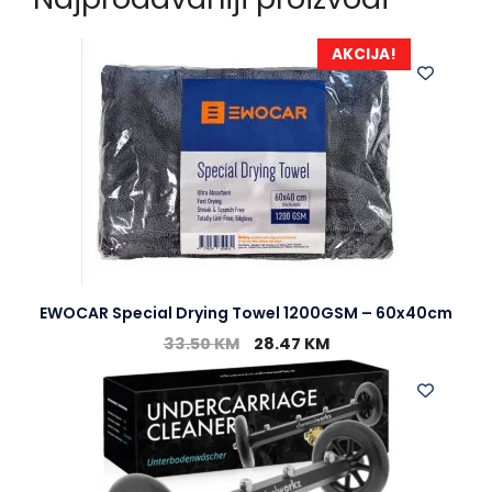
AKCIJA!
EWOCAR Special Drying Towel 1200GSM – 60x40cm
33.50
KM
28.47
KM