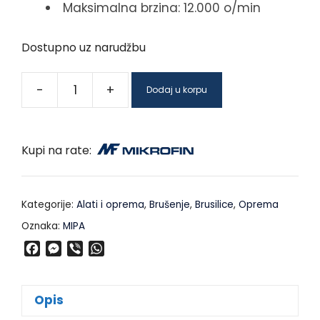
Maksimalna brzina: 12.000 o/min
Dostupno uz narudžbu
-
+
Dodaj u korpu
Kupi na rate:
Kategorije:
Alati i oprema
,
Brušenje
,
Brusilice
,
Oprema
Oznaka:
MIPA
F
M
V
W
a
e
i
h
c
s
b
a
e
s
e
t
Opis
b
e
r
s