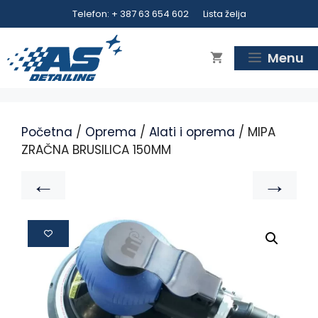
Telefon: + 387 63 654 602
Lista želja
Menu
Početna
/
Oprema
/
Alati i oprema
/ MIPA
ZRAČNA BRUSILICA 150MM
←
→