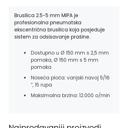
o
n
A
o
g
p
k
e
p
Brusilica 2.5-5 mm MIPA je
r
profesionalna pneumatska
ekscentrična brusilica koja posjeduje
sistem za odsisavanje prašine.
Dostupno u Ø 150 mm s 2,5 mm
pomaka, Ø 150 mm s 5 mm
pomaka
Noseća ploča: vanjski navoj 5/16
“, 15 rupa
Maksimalna brzina: 12.000 o/min
Najprodavaniji proizvodi