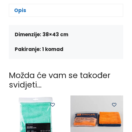
c
s
b
a
e
s
e
t
Opis
b
e
r
s
o
n
A
o
g
p
k
e
p
Dimenzije: 38×43 cm
r
Pakiranje: 1 komad
Možda će vam se također
svidjeti…