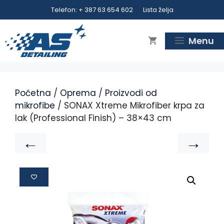
Telefon: + 387 63 654 602
Lista želja
Menu
Početna
/
Oprema
/
Proizvodi od
mikrofibe
/ SONAX Xtreme Mikrofiber krpa za
lak (Professional Finish) – 38×43 cm
←
→