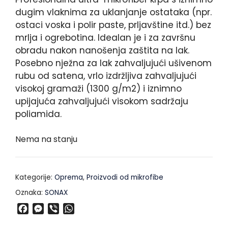
dugim vlaknima za uklanjanje ostataka (npr.
ostaci voska i polir paste, prljavštine itd.) bez
mrlja i ogrebotina. Idealan je i za završnu
obradu nakon nanošenja zaštita na lak.
Posebno nježna za lak zahvaljujući ušivenom
rubu od satena, vrlo izdržljiva zahvaljujući
visokoj gramaži (1300 g/m2) i iznimno
upijajuća zahvaljujući visokom sadržaju
poliamida.
Nema na stanju
Kategorije:
Oprema
,
Proizvodi od mikrofibe
Oznaka:
SONAX
F
M
V
W
a
e
i
h