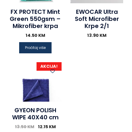
FX PROTECT Mint
EWOCAR Ultra
Green 550gsm –
Soft Microfiber
Mikrofiber krpa
Krpe 2/1
14.50
KM
13.90
KM
Pročitaj više
AKCIJA!
GYEON POLISH
WIPE 40X40 cm
13.50
KM
12.15
KM