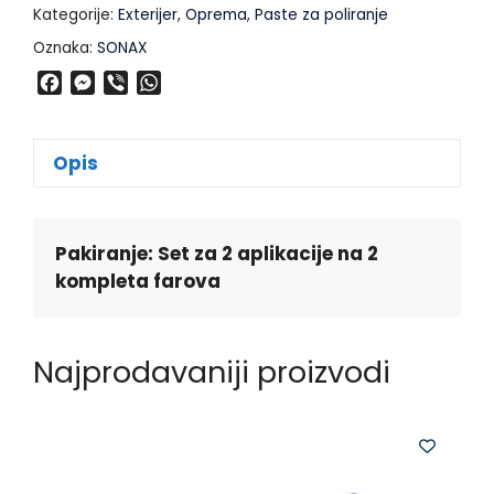
Kategorije:
Exterijer
,
Oprema
,
Paste za poliranje
Oznaka:
SONAX
F
M
V
W
a
e
i
h
c
s
b
a
e
s
e
t
Opis
b
e
r
s
o
n
A
o
g
p
k
e
p
Pakiranje: Set za 2 aplikacije na 2
r
kompleta farova
Najprodavaniji proizvodi