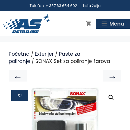
Telefon: + 387 63 654 602
Lista želja
Menu
Početna
/
Exterijer
/
Paste za
poliranje
/ SONAX Set za poliranje farova
←
→