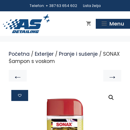
Telefon: + 387 63 654 602
Lista želja
Menu
Početna
/
Exterijer
/
Pranje i sušenje
/ SONAX
Šampon s voskom
←
→