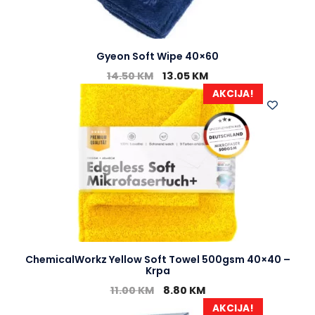
Gyeon Soft Wipe 40×60
14.50
KM
13.05
KM
AKCIJA!
ChemicalWorkz Yellow Soft Towel 500gsm 40×40 –
Krpa
11.00
KM
8.80
KM
AKCIJA!