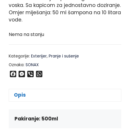
voska. Sa kapicom za jednostavno doziranje.
Omjer miješanja: 50 ml šampona na 10 litara
vode.
Nema na stanju
Kategorije:
Exterijer
,
Pranje i sušenje
Oznaka:
SONAX
F
M
V
W
a
e
i
h
c
s
b
a
e
s
e
t
Opis
b
e
r
s
o
n
A
o
g
p
k
e
p
Pakiranje: 500ml
r