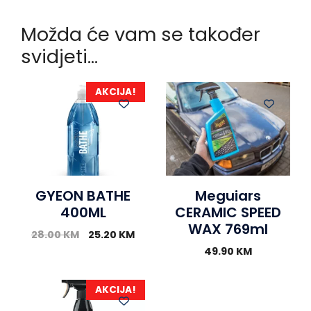
Možda će vam se također
svidjeti…
AKCIJA!
GYEON BATHE
Meguiars
400ML
CERAMIC SPEED
WAX 769ml
28.00
KM
25.20
KM
49.90
KM
AKCIJA!