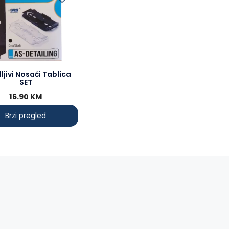
ct
le
ts.
ns
ljivi Nosači Tablica
SET
16.90
KM
en
Brzi pregled
ct