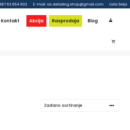
 387 63 654 602
E-mail: as.detailing.shop@gmail.com
Lista želja
Kontakt
Akcija
Rasprodaja
Blog