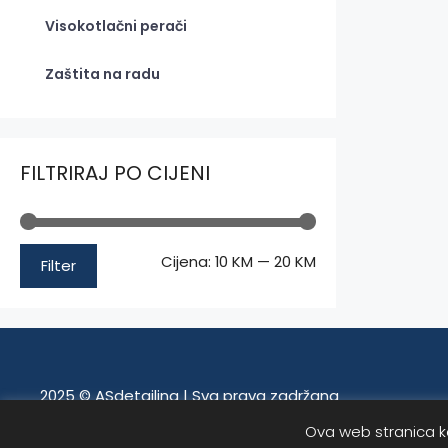
Visokotlačni perači
Zaštita na radu
FILTRIRAJ PO CIJENI
Minimalna
Maksimalna
Cijena:
10 KM
—
20 KM
Filter
cijena
cijena
2025 © ASdetailing | Sva prava zadržana
Ova web stranica ko