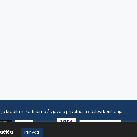
ja kreditnim karticama / Izjava o privatnosti / Uslovi korištenja
ačića
Prihvati