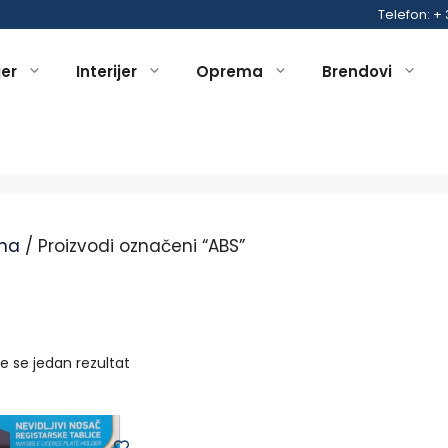
Telefon: +
jer
Interijer
Oprema
Brendovi
na
/ Proizvodi označeni “ABS”
je se jedan rezultat