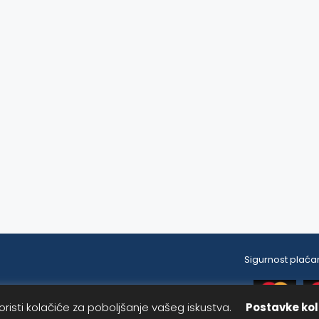
Sigurnost plaćan
risti kolačiće za poboljšanje vašeg iskustva.
Postavke kol