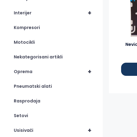
produ
has
+
Interijer
multip
varian
Kompresori
The
optio
Motocikli
Nevid
may
be
Nekategorisani artikli
chos
on
+
Oprema
the
produ
Pneumatski alati
page
Rasprodaja
Setovi
+
Usisivači