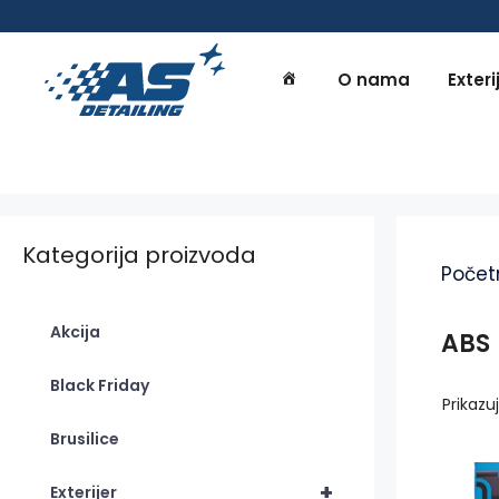
Preskoči
na
sadržaj
O nama
Exteri
Kategorija proizvoda
Počet
Akcija
ABS
Black Friday
Prikazu
Brusilice
This
+
Exterijer