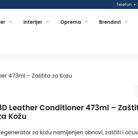
Telefon: +
jer
Interijer
Oprema
Brendovi
ner 473ml – Zaštita za Kožu
3D Leather Conditioner 473ml – Zašti
za Kožu
Regenerator za kožu namijenjen obnovi, zaštiti i oču