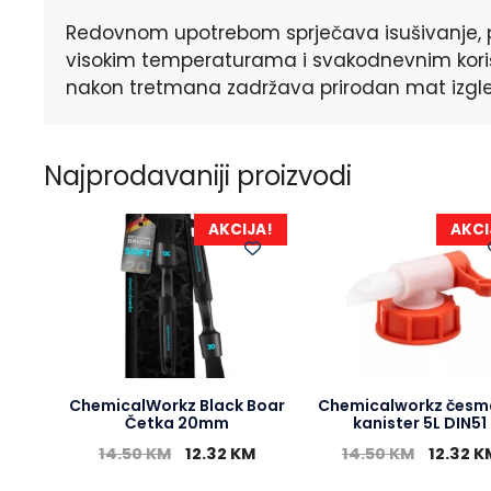
Redovnom upotrebom sprječava isušivanje, p
visokim temperaturama i svakodnevnim korišt
nakon tretmana zadržava prirodan mat izgle
Najprodavaniji proizvodi
AKCIJA!
AKCI
ChemicalWorkz Black Boar
Chemicalworkz česm
Četka 20mm
kanister 5L DIN51
14.50
KM
12.32
KM
14.50
KM
12.32
K