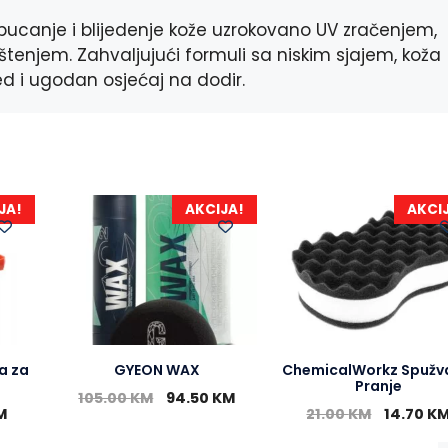
r
ucanje i blijedenje kože uzrokovano UV zračenjem,
enjem. Zahvaljujući formuli sa niskim sjajem, koža
d i ugodan osjećaj na dodir.
JA!
AKCIJA!
AKCI
a za
GYEON WAX
ChemicalWorkz Spužv
Pranje
105.00
KM
94.50
KM
M
21.00
KM
14.70
K