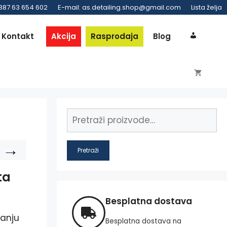
 387 63 654 602
E-mail: as.detailing.shop@gmail.com
Lista želja
Kontakt
Akcija
Rasprodaja
Blog
→
Pretraži
ta
Besplatna dostava
vanju
Besplatna dostava na