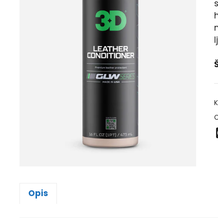
l
Š
K
O
Opis