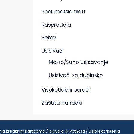
Pneumatski alati
Rasprodaja
Setovi
Usisivači
Mokro/Suho usisavanje
Usisivači za dubinsko
Visokotlačni perači
Zaštita na radu
ja kreditnim karticama / Izjava o privatnosti / Uslovi korištenja