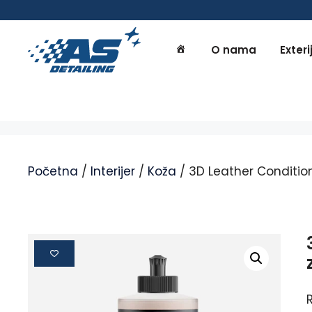
O nama
Exteri
Početna
/
Interijer
/
Koža
/ 3D Leather Conditio