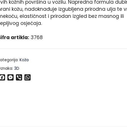
svih kožnih površina u vozilu. Napredna formula dubi
hrani kožu, nadoknađuje izgubljena prirodna ulja te 
mekoću, elastičnost i prirodan izgled bez masnog ili
jepljivog osjećaja.
ifra artikla:
3768
ategorija:
Koža
znaka:
3D
F
M
V
W
a
e
i
h
c
s
b
a
e
s
e
t
b
e
r
s
o
n
A
o
g
p
k
e
p