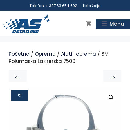
Telefon: + 387 63 654 602
Lista želja
Menu
Početna
/
Oprema
/
Alati i oprema
/ 3M
Polumaska Lakirerska 7500
←
→