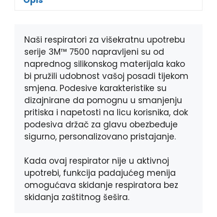
b
e
r
s
o
n
A
o
g
p
k
e
p
Naši respiratori za višekratnu upotrebu
r
serije 3M™ 7500 napravljeni su od
naprednog silikonskog materijala kako
bi pružili udobnost vašoj posadi tijekom
smjena. Podesive karakteristike su
dizajnirane da pomognu u smanjenju
pritiska i napetosti na licu korisnika, dok
podesiva držač za glavu obezbeđuje
sigurno, personalizovano pristajanje.
Kada ovaj respirator nije u aktivnoj
upotrebi, funkcija padajućeg menija
omogućava skidanje respiratora bez
skidanja zaštitnog šešira.