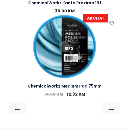
ChemicalWorkz Kanta Prozirna 19 l
35.00
KM
AKCIJA!
Chemicalworkz Medium Pad 75mm
14.50
KM
12.32
KM
←
→