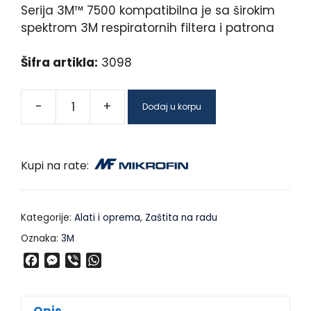
Serija 3M™ 7500 kompatibilna je sa širokim
spektrom 3M respiratornih filtera i patrona
Šifra artikla:
3098
-
+
Dodaj u korpu
Kupi na rate:
Kategorije:
Alati i oprema
,
Zaštita na radu
Oznaka:
3M
F
M
V
W
a
e
i
h
c
s
b
a
e
s
e
t
Opis