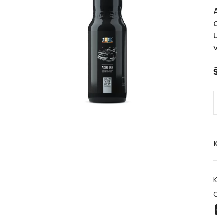
A
o
Š
K
K
O