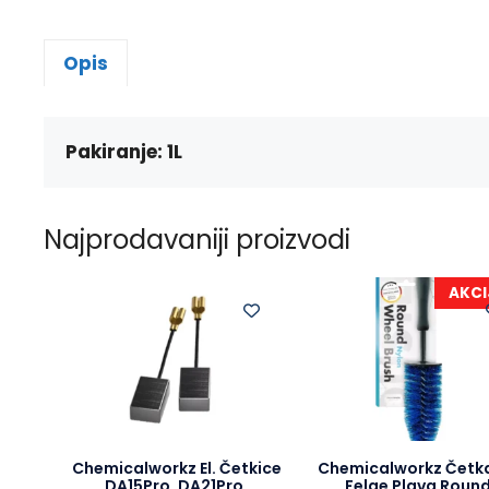
Opis
Pakiranje: 1L
Najprodavaniji proizvodi
AKCI
Chemicalworkz El. Četkice
Chemicalworkz Četk
DA15Pro, DA21Pro,
Felge Plava Roun