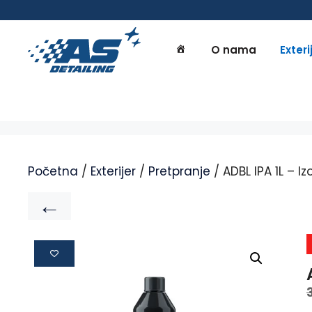
O nama
Exteri
Početna
/
Exterijer
/
Pretpranje
/ ADBL IPA 1L – Iz
←