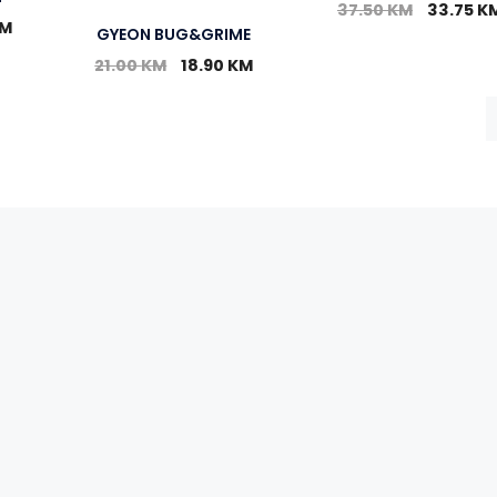
37.50
KM
33.75
K
M
GYEON BUG&GRIME
21.00
KM
18.90
KM