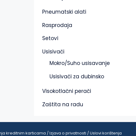
Pneumatski alati
Rasprodaja
Setovi
Usisivači
Mokro/Suho usisavanje
Usisivači za dubinsko
Visokotlačni perači
Zaštita na radu
ja kreditnim karticama / Izjava o privatnosti / Uslovi korištenja