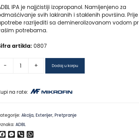
DBL IPA je najjčistiji izopropanol. Namijenjeno za
dmašćivanje svih lakiranih i staklenih površina. Prije
upotrebe razrijediti sa deminerolizovanom vodom 
vašim potrebama.
ifra artikla:
0807
-
+
Dodaj u korpu
upi na rate:
ategorije:
Akcija
,
Exterijer
,
Pretpranje
znaka:
ADBL
F
M
V
W