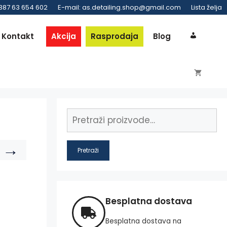
 387 63 654 602
E-mail: as.detailing.shop@gmail.com
Lista želja
Kontakt
Akcija
Rasprodaja
Blog
→
Pretraži
Besplatna dostava
Besplatna dostava na