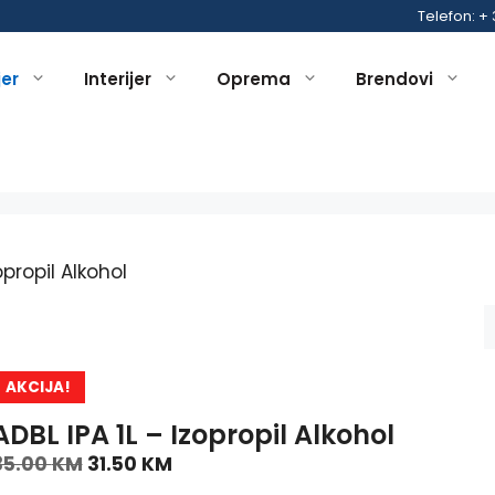
Telefon: +
jer
Interijer
Oprema
Brendovi
opropil Alkohol
AKCIJA!
ADBL IPA 1L – Izopropil Alkohol
35.00
KM
31.50
KM