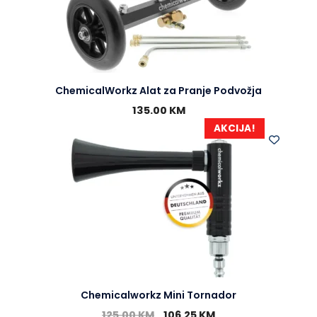
ChemicalWorkz Alat za Pranje Podvožja
135.00
KM
AKCIJA!
Chemicalworkz Mini Tornador
125.00
KM
106.25
KM