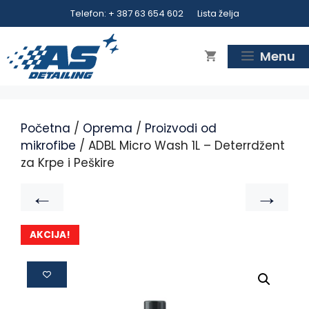
Telefon: + 387 63 654 602
Lista želja
Menu
Početna
/
Oprema
/
Proizvodi od
mikrofibe
/ ADBL Micro Wash 1L – Deterrdžent
za Krpe i Peškire
←
→
AKCIJA!