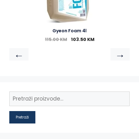
Gyeon Foam 4l
115.00
KM
103.50
KM
←
→
Pretraži