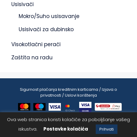
Usisivači
Mokro/Suho usisavanje
Usisivači za dubinsko
Visokotlačni perači
Zaštita na radu
Sigurnost plaćanja kreditnim karticama / Izjava o
privatnosti / Uslovi korištenja
Ova web stranica koristi kolačiće za poboljšanje vašeg
38.00
KM
Dodaj u korpu
34.20
KM
iskustva.
Postavke kolačića
2025 © ASdetailing | Sva prava zadržana
Prihvati