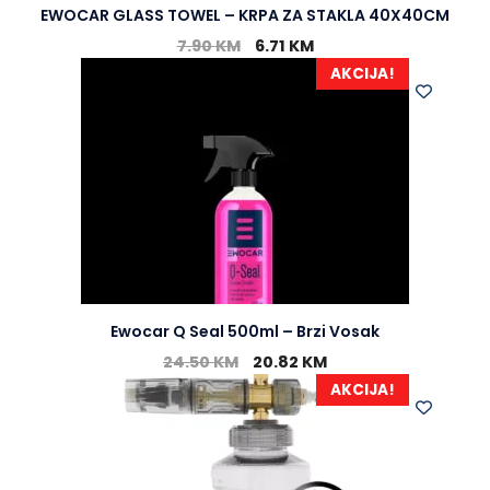
EWOCAR GLASS TOWEL – KRPA ZA STAKLA 40X40CM
7.90
KM
6.71
KM
AKCIJA!
Ewocar Q Seal 500ml – Brzi Vosak
24.50
KM
20.82
KM
AKCIJA!