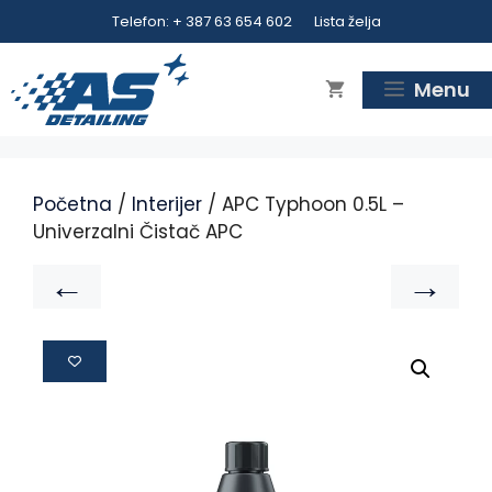
Telefon: + 387 63 654 602
Lista želja
Menu
Početna
/
Interijer
/ APC Typhoon 0.5L –
Univerzalni Čistač APC
←
→