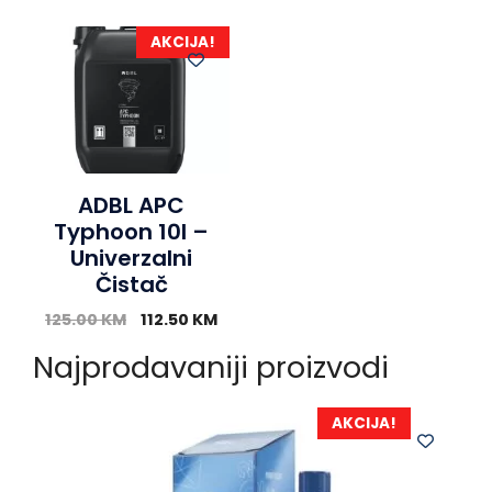
AKCIJA!
ADBL APC
Typhoon 10l –
Univerzalni
Čistač
125.00
KM
112.50
KM
Najprodavaniji proizvodi
AKCIJA!