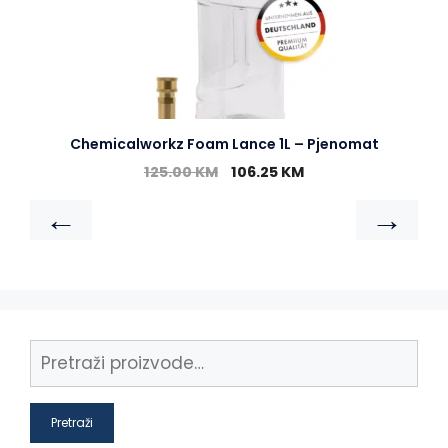
Chemicalworkz Foam Lance 1L – Pjenomat
125.00
KM
106.25
KM
←
→
Pretraži