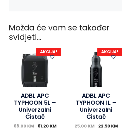
Možda će vam se također
svidjeti…
AKCIJA!
AKCIJA!
ADBL APC
ADBL APC
TYPHOON 5L –
TYPHOON 1L –
Univerzalni
Univerzalni
Čistač
Čistač
68.00
KM
61.20
KM
25.00
KM
22.50
KM