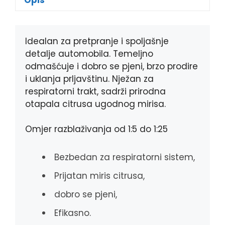
b
e
r
s
o
n
A
o
g
p
k
e
p
Idealan za pretpranje i spoljašnje
r
detalje automobila. Temeljno
odmašćuje i dobro se pjeni, brzo prodire
i uklanja prljavštinu. Nježan za
respiratorni trakt, sadrži prirodna
otapala citrusa ugodnog mirisa.
Omjer razblaživanja od 1:5 do 1:25
Bezbedan za respiratorni sistem,
Prijatan miris citrusa,
dobro se pjeni,
Efikasno.