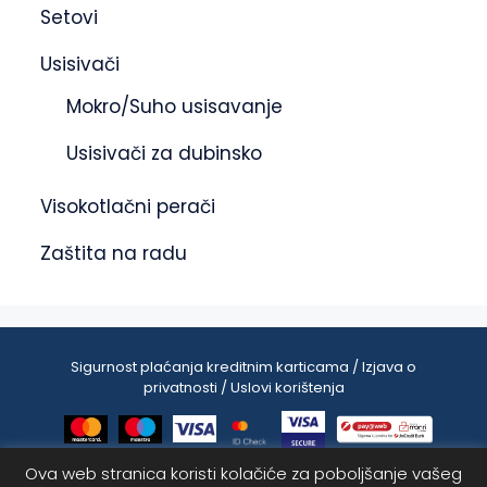
Setovi
Usisivači
Mokro/Suho usisavanje
Usisivači za dubinsko
Visokotlačni perači
Zaštita na radu
Sigurnost plaćanja kreditnim karticama / Izjava o
privatnosti / Uslovi korištenja
Ova web stranica koristi kolačiće za poboljšanje vašeg