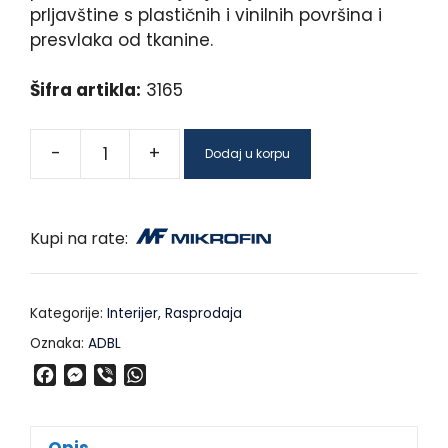
prljavštine s plastičnih i vinilnih površina i
presvlaka od tkanine.
Šifra artikla:
3165
-
+
Dodaj u korpu
Kupi na rate:
Kategorije:
Interijer
,
Rasprodaja
Oznaka:
ADBL
F
M
V
W
a
e
i
h
c
s
b
a
e
s
e
t
Opis