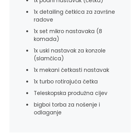
1x podni nastavak (četka)
1x detailing četkica za završne
radove
1x set mikro nastavaka (8
komada)
1x uski nastavak za konzole
(slamčica)
1x mekani četkasti nastavak
1x turbo rotirajuća četka
Teleskopska produžna cijev
bigboi torba za nošenje i
odlaganje