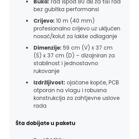
Buka:
rad ispod 80 dB za tiši rad
bez gubitka performansi
Crijevo:
10 m (40 mm)
profesionalno crijevo uz uključen
nosač/kolut za lakše odlaganje
Dimenzije:
59 cm (V) x 37 cm
(Š) x 37 cm (D) – dizajniran za
stabilnost i jednostavno
rukovanje
Izdržljivost:
ojačane kopče, PCB
otporan na vlagu i robusna
konstrukcija za zahtjevne uslove
rada
Šta dobijate u paketu