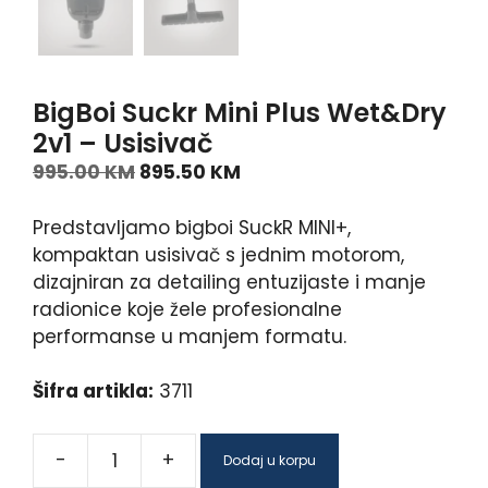
BigBoi Suckr Mini Plus Wet&Dry
2v1 – Usisivač
995.00
KM
895.50
KM
Predstavljamo bigboi SuckR MINI+,
kompaktan usisivač s jednim motorom,
dizajniran za detailing entuzijaste i manje
radionice koje žele profesionalne
performanse u manjem formatu.
Šifra artikla:
3711
-
+
Dodaj u korpu