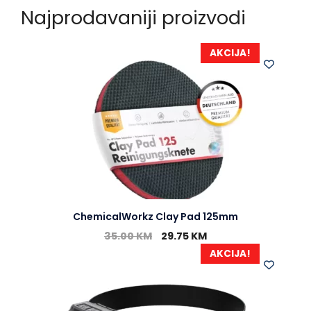
Najprodavaniji proizvodi
AKCIJA!
ChemicalWorkz Clay Pad 125mm
35.00
KM
29.75
KM
AKCIJA!