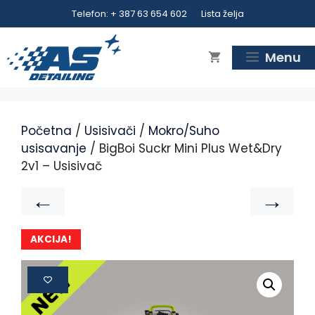
Telefon: + 387 63 654 602
Lista želja
Menu
Početna
/
Usisivači
/
Mokro/Suho
usisavanje
/ BigBoi Suckr Mini Plus Wet&Dry
2v1 – Usisivač
←
→
AKCIJA!