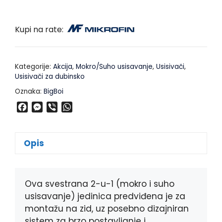
Kupi na rate:
Kategorije:
Akcija
,
Mokro/Suho usisavanje
,
Usisivači
,
Usisivači za dubinsko
Oznaka:
BigBoi
F
M
V
W
a
e
i
h
c
s
b
a
e
s
e
t
Opis
b
e
r
s
o
n
A
o
g
p
k
e
p
Ova svestrana 2-u-1 (mokro i suho
r
usisavanje) jedinica predviđena je za
montažu na zid, uz posebno dizajniran
sistem za brzo postavljanje i