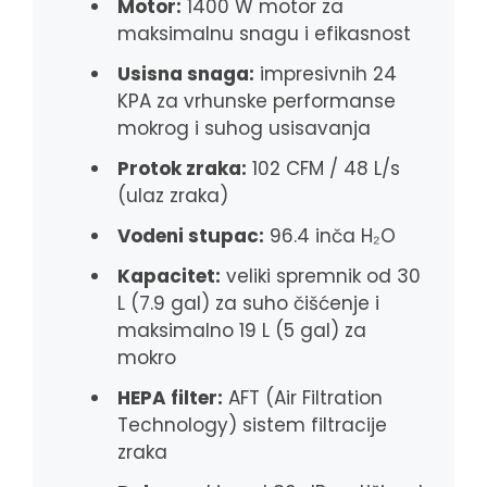
Motor:
1400 W motor za
maksimalnu snagu i efikasnost
Usisna snaga:
impresivnih 24
KPA za vrhunske performanse
mokrog i suhog usisavanja
Protok zraka:
102 CFM / 48 L/s
(ulaz zraka)
Vodeni stupac:
96.4 inča H₂O
Kapacitet:
veliki spremnik od 30
L (7.9 gal) za suho čišćenje i
maksimalno 19 L (5 gal) za
mokro
HEPA filter:
AFT (Air Filtration
Technology) sistem filtracije
zraka