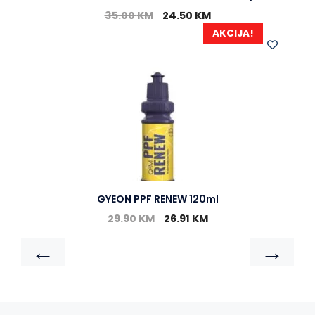
35.00
KM
24.50
KM
AKCIJA!
GYEON PPF RENEW 120ml
29.90
KM
26.91
KM
←
→