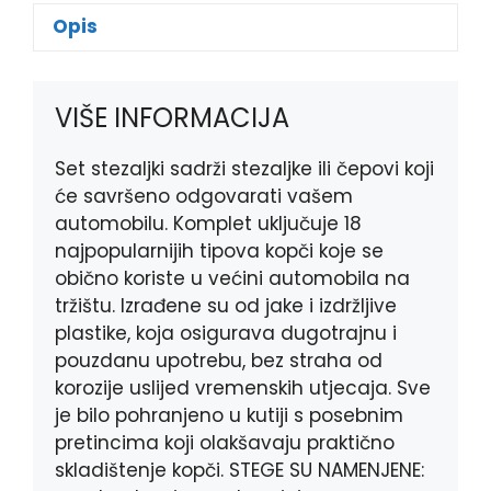
e
s
e
t
Opis
b
e
r
s
o
n
A
o
g
p
VIŠE INFORMACIJA
k
e
p
r
Set stezaljki sadrži stezaljke ili čepovi koji
će savršeno odgovarati vašem
automobilu. Komplet uključuje 18
najpopularnijih tipova kopči koje se
obično koriste u većini automobila na
tržištu. Izrađene su od jake i izdržljive
plastike, koja osigurava dugotrajnu i
pouzdanu upotrebu, bez straha od
korozije uslijed vremenskih utjecaja. Sve
je bilo pohranjeno u kutiji s posebnim
pretincima koji olakšavaju praktično
skladištenje kopči. STEGE SU NAMENJENE: