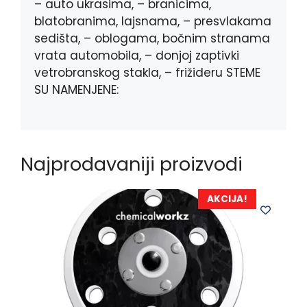
– auto ukrasima, – branicima,
blatobranima, lajsnama, – presvlakama
sedišta, – oblogama, bočnim stranama
vrata automobila, – donjoj zaptivki
vetrobranskog stakla, – frižideru STEME
SU NAMENJENE:
Najprodavaniji proizvodi
AKCIJA!