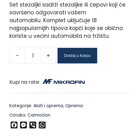
Set stezaljki sadrži stezaljke ili čepovi koji će
savršeno odgovarati vašem
automobilu. Komplet uključuje 18
najpopularnijih tipova kopči koje se obično
koriste u većini automobila na tržištu.
-
+
Dodaj u korpu
Kupi na rate:
Kategorije:
Alati i oprema
,
Oprema
Oznaka:
Carmotion
F
M
V
W
a
e
i
h
c
s
b
a