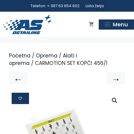
Telefon: + 387 63 654 602
Lista želja
Menu
Početna
/
Oprema
/
Alati i
oprema
/ CARMOTION SET KOPČI 456/1
←
→