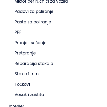
Mikrofiber ručnici za vozila
Padovi za poliranje
Paste za poliranje
PPF
Pranje i sušenje
Pretpranje
Reparacija stakala
Staklo i trim
Točkovi
Vosak i zaštita
Interijer