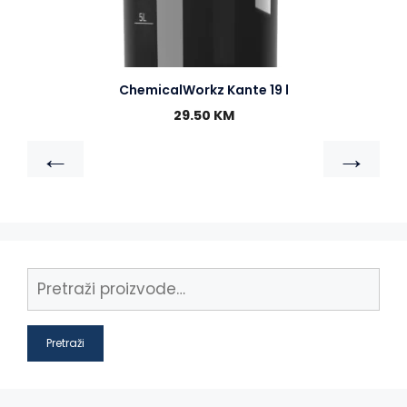
ChemicalWorkz Kante 19 l
29.50
KM
←
→
Pretraži