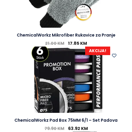
ChemicalWorkz Mikrofiber Rukavice za Pranje
21.00
KM
17.85
KM
AKCIJA!
ChemicalWorkz Pad Box 75MM 6/1 – Set Padova
79.90
KM
63.92
KM