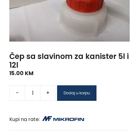
Čep sa slavinom za kanister 5l i
12l
15.00
KM
-
+
Dodaj u korpu
Kupi na rate: