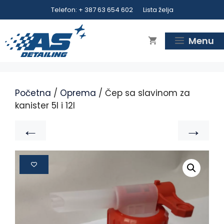
Telefon: + 387 63 654 602
Lista želja
Menu
Početna
/
Oprema
/ Čep sa slavinom za
kanister 5l i 12l
←
→