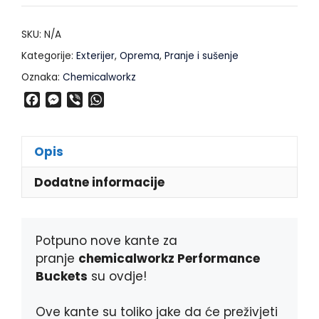
SKU:
N/A
Kategorije:
Exterijer
,
Oprema
,
Pranje i sušenje
Oznaka:
Chemicalworkz
F
M
V
W
a
e
i
h
c
s
b
a
e
s
e
t
Opis
b
e
r
s
o
n
A
Dodatne informacije
o
g
p
k
e
p
r
Potpuno nove kante za
pranje
chemicalworkz Performance
Buckets
su ovdje!
Ove kante su toliko jake da će preživjeti