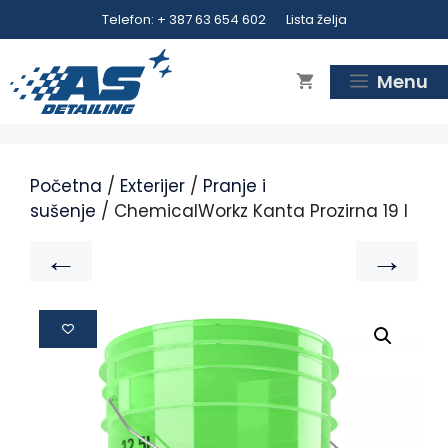
Telefon: + 387 63 654 602
Lista želja
Menu
Početna
/
Exterijer
/
Pranje i
sušenje
/ ChemicalWorkz Kanta Prozirna 19 l
←
→