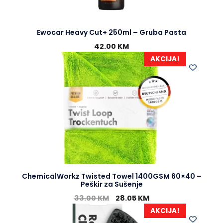
Ewocar Heavy Cut+ 250ml – Gruba Pasta
42.00
KM
AKCIJA!
ChemicalWorkz Twisted Towel 1400GSM 60×40 –
Peškir za Sušenje
33.00
KM
28.05
KM
AKCIJA!