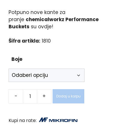
Potpuno nove kante za
pranje
chemicalworkz Performance
Buckets
su ovdje!
Šifra artikla:
1810
Boje
-
+
Dodaj u korpu
Kupi na rate: