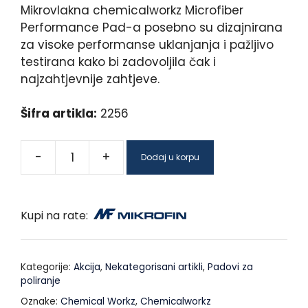
Mikrovlakna chemicalworkz Microfiber
Performance Pad-a posebno su dizajnirana
za visoke performanse uklanjanja i pažljivo
testirana kako bi zadovoljila čak i
najzahtjevnije zahtjeve.
Šifra artikla:
2256
-
+
Dodaj u korpu
Kupi na rate:
Kategorije:
Akcija
,
Nekategorisani artikli
,
Padovi za
poliranje
Oznake:
Chemical Workz
,
Chemicalworkz