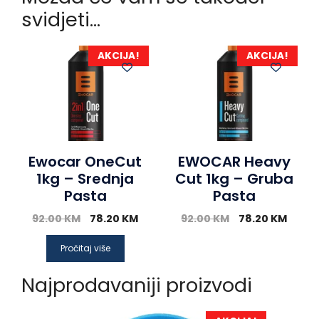
svidjeti…
AKCIJA!
AKCIJA!
Ewocar OneCut
EWOCAR Heavy
1kg – Srednja
Cut 1kg – Gruba
Pasta
Pasta
92.00
KM
78.20
KM
92.00
KM
78.20
KM
Pročitaj više
Najprodavaniji proizvodi