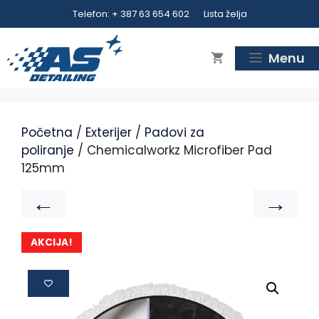
Telefon: + 387 63 654 602
Lista želja
Menu
Početna
/
Exterijer
/
Padovi za
poliranje
/ Chemicalworkz Microfiber Pad
125mm
←
→
AKCIJA!