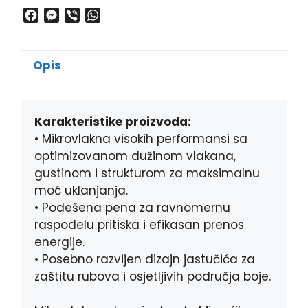
F
M
V
W
a
e
i
h
c
s
b
a
e
s
e
t
Opis
b
e
r
s
o
n
A
o
g
p
k
e
p
Karakteristike proizvoda:
r
• Mikrovlakna visokih performansi sa
optimizovanom dužinom vlakana,
gustinom i strukturom za maksimalnu
moć uklanjanja.
• Podešena pena za ravnomernu
raspodelu pritiska i efikasan prenos
energije.
• Posebno razvijen dizajn jastučića za
zaštitu rubova i osjetljivih područja boje.