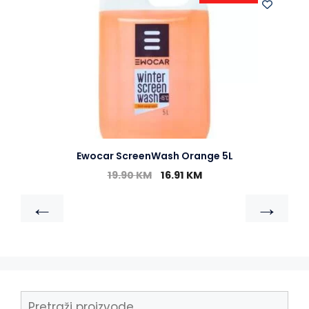
Ewocar ScreenWash Orange 5L
19.90
KM
16.91
KM
←
→