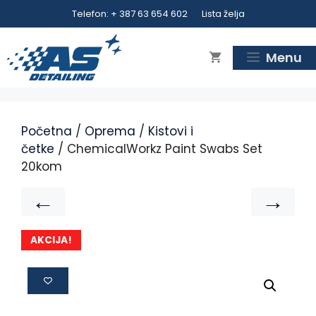
Telefon: + 387 63 654 602
Lista želja
Menu
Početna
/
Oprema
/
Kistovi i
četke
/ ChemicalWorkz Paint Swabs Set
20kom
←
→
AKCIJA!