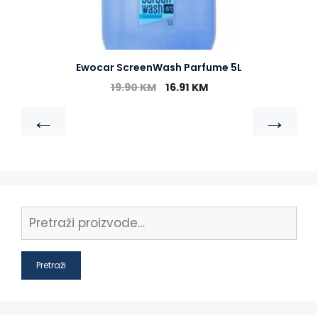
Ewocar ScreenWash Parfume 5L
19.90
KM
16.91
KM
←
→
Pretraži