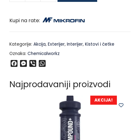
Kupi na rate:
Kategorije:
Akcija
,
Exterijer
,
Interijer
,
Kistovi i četke
Oznaka:
Chemicalworkz
F
M
V
W
a
e
i
h
c
s
b
a
Najprodavaniji proizvodi
e
s
e
t
b
e
r
s
o
n
A
AKCIJA!
o
g
p
k
e
p
r