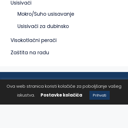
Usisivači
Mokro/Suho usisavanje
Usisivači za dubinsko
Visokotlačni perači
Zaštita na radu
Sigurnost plaćanja kreditnim karticama / Izjava o
Ova web stranica koristi kolačiće za poboljšanje vašeg
privatnosti / Uslovi korištenja
8.00
KM
Dodaj u korpu
6.80
KM
iskustva.
Postavke kolačića
Prihvati
2025 © ASdetailing | Sva prava zadržana