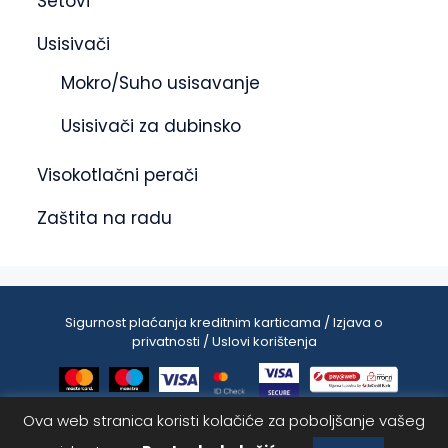
Setovi
Usisivači
Mokro/Suho usisavanje
Usisivači za dubinsko
Visokotlačni perači
Zaštita na radu
Sigurnost plaćanja kreditnim karticama / Izjava o
privatnosti / Uslovi korištenja
Ova web stranica koristi kolačiće za poboljšanje vašeg
14.50
KM
Dodaj u korpu