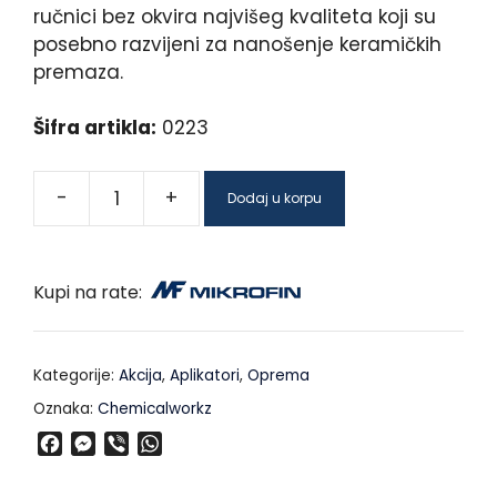
ručnici bez okvira najvišeg kvaliteta koji su
posebno razvijeni za nanošenje keramičkih
premaza.
Šifra artikla:
0223
-
+
Dodaj u korpu
Kupi na rate:
Kategorije:
Akcija
,
Aplikatori
,
Oprema
Oznaka:
Chemicalworkz
F
M
V
W
a
e
i
h
c
s
b
a