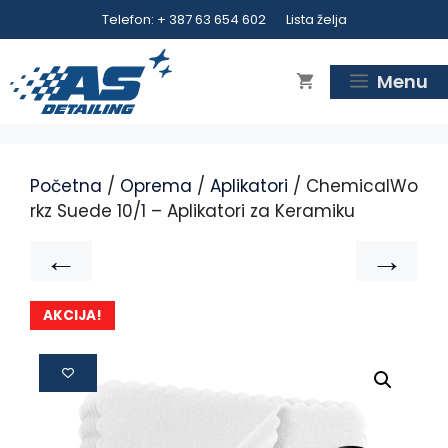
Telefon: + 387 63 654 602
Lista želja
Menu
Početna
/
Oprema
/
Aplikatori
/ ChemicalWo
rkz Suede 10/1 – Aplikatori za Keramiku
←
→
AKCIJA!