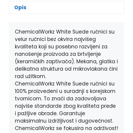
e
s
e
t
Opis
b
e
r
s
o
n
A
o
g
p
k
e
p
ChemicalWorkz White Suede ručnici su
r
velur ručnici bez okvira najvišeg
kvaliteta koji su posebno razvijeni za
nanošenje proizvoda za brtvljenje
(keramičkih zaptivača). Mekana, glatka i
delikatna struktura od mikrovlakana čini
rad užitkom.
ChemicalWorkz White Suede ručnici su
100% proizvedeni u suradnji s korejskom
tvornicom. To znači da zadovoljava
najviše standarde zbog kvaliteta pređe
i pažljive obrade. Garantuje
maksimalnu izdržljivost i dugovečnost.
ChemicalWorkz se fokusira na održivost!