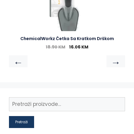
ChemicalWorkz Četka Sa Kratkom Drškom
18.90
KM
16.06
KM
←
→
Pretraži