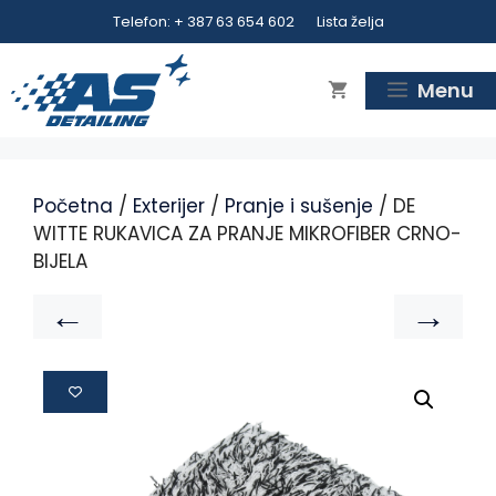
Telefon: + 387 63 654 602
Lista želja
Menu
Početna
/
Exterijer
/
Pranje i sušenje
/ DE
WITTE RUKAVICA ZA PRANJE MIKROFIBER CRNO-
BIJELA
←
→