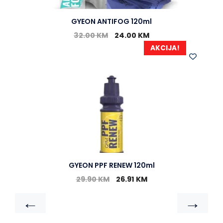
GYEON ANTIFOG 120ml
32.00
KM
24.00
KM
AKCIJA!
GYEON PPF RENEW 120ml
29.90
KM
26.91
KM
←
→