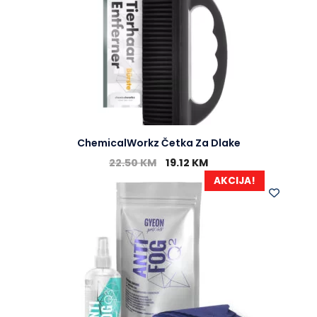
ChemicalWorkz Četka Za Dlake
22.50
KM
19.12
KM
AKCIJA!