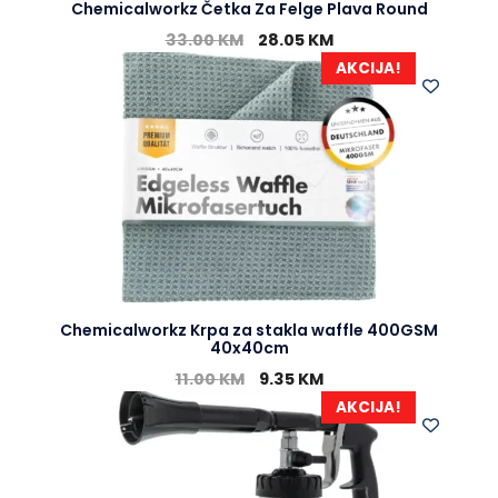
Chemicalworkz Četka Za Felge Plava Round
33.00
KM
28.05
KM
AKCIJA!
Chemicalworkz Krpa za stakla waffle 400GSM
40x40cm
11.00
KM
9.35
KM
AKCIJA!