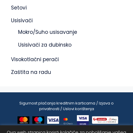
Setovi
Usisivači
Mokro/Suho usisavanje
Usisivači za dubinsko
Visokotlačni perači
Zaštita na radu
Sigurnost plaćanja kreditnim karticama / Izjava o
privatnosti / Uslovi korištenja
Ova web stranica koristi kolačiće za poboljšanje vašeg