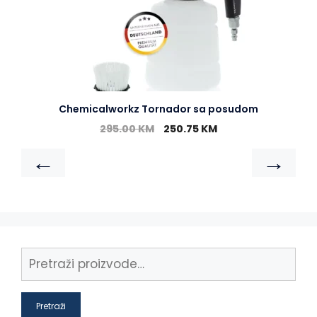
Chemicalworkz Tornador sa posudom
295.00
KM
250.75
KM
←
→
Pretraži