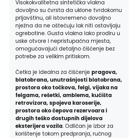
Visokokvalitetna sintetička vlakna
dovoljno su čvrsta da uklone tvrdokornu
prljavštinu, ali istovremeno dovoljno
nježna da ne oštećuju lak niti ostavljaju
ogrebotine. Gusta vlakna lako prodiru u
uske otvore i nepristupačna mjesta,
omogućavajući detaljno čišćenje bez
potrebe za velikim pritiskom.
Četka je idealna za čišćenje
pragova,
blatobrana, unutrašnjosti blatobrana,
prostora oko točkova, felgi, vijaka na
felgama, rešetki, amblema, kućišta
retrovizora, spojeva karoserije,
prostora oko čepova rezervoara i
drugih teško dostupnih dijelova
eksterijera vozila
. Odličan je izbor za
korištenje tokom predpranja, ručnog