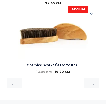
39.50
KM
AKCIJA!
ChemicalWorkz Četka za Kožu
12.00
KM
10.20
KM
←
→