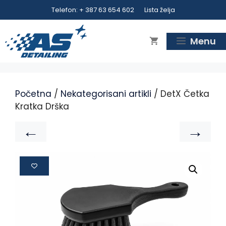
Telefon: + 387 63 654 602
Lista želja
Menu
Početna
/
Nekategorisani artikli
/ DetX Četka
Kratka Drška
←
→