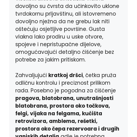
dovoljno su čvrsta da učinkovito uklone
tvrdokornu prljavštinu, ali istovremeno
dovoljno nježna da ne grebu lak niti
oštećuju osjetljive površine. Gusta
vlakna lako prodiru u uske otvore,
spojeve i nepristupačne dijelove,
omogućavajući detaljno čišćenje bez
potrebe za jakim pritiskom.
Zahvaljujući
kratkoj dršci
, četka pruža
odličnu kontrolu i preciznost prilikom
rada. Posebno je pogodna za čišćenje
pragova, blatobrana, unutrašnjosti
blatobrana, prostora oko točkova,
felgi, vijaka na felgama, kućišta
retrovizora, amblema, rešetki,
prostora oko čepa rezervoara i drugih
vanjskih detalja
gdje je potrebna