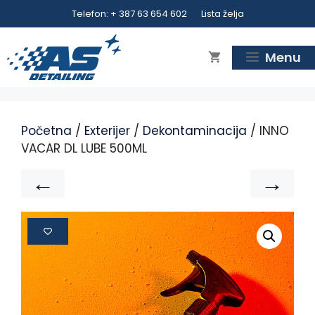
Telefon: + 387 63 654 602
Lista želja
Menu
Početna
/
Exterijer
/
Dekontaminacija
/ INNO
VACAR DL LUBE 500ML
←
→