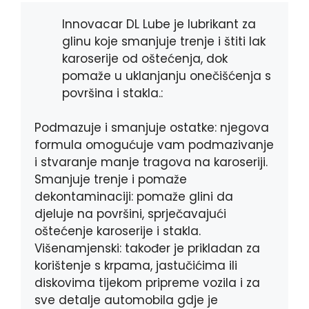
o
g
p
k
e
p
Innovacar DL Lube je lubrikant za
r
glinu koje smanjuje trenje i štiti lak
karoserije od oštećenja, dok
pomaže u uklanjanju onečišćenja s
površina i stakla.:
Podmazuje i smanjuje ostatke: njegova
formula omogućuje vam podmazivanje
i stvaranje manje tragova na karoseriji.
Smanjuje trenje i pomaže
dekontaminaciji: pomaže glini da
djeluje na površini, sprječavajući
oštećenje karoserije i stakla.
Višenamjenski: također je prikladan za
korištenje s krpama, jastučićima ili
diskovima tijekom pripreme vozila i za
sve detalje automobila gdje je