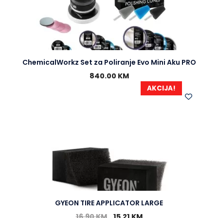
ChemicalWorkz Set za Poliranje Evo Mini Aku PRO
840.00
KM
AKCIJA!
GYEON TIRE APPLICATOR LARGE
16.90
KM
15.21
KM