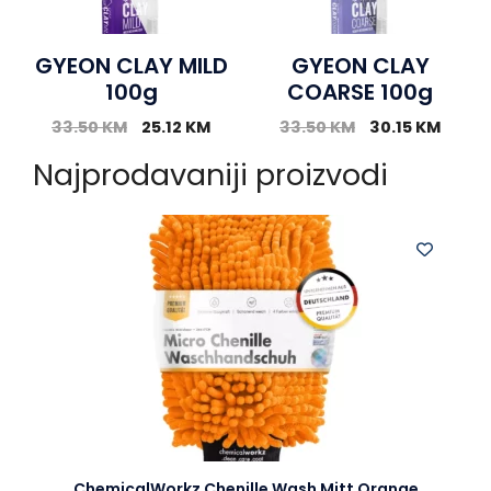
GYEON CLAY MILD
GYEON CLAY
100g
COARSE 100g
33.50
KM
25.12
KM
33.50
KM
30.15
KM
Najprodavaniji proizvodi
ChemicalWorkz Chenille Wash Mitt Orange