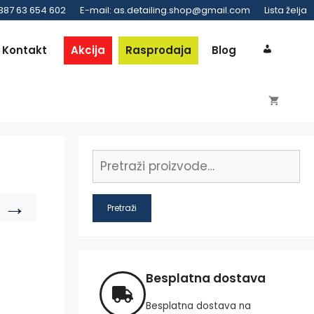
 387 63 654 602
E-mail: as.detailing.shop@gmail.com
Lista želja
Kontakt
Akcija
Rasprodaja
Blog
→
Pretraži
Besplatna dostava
Besplatna dostava na