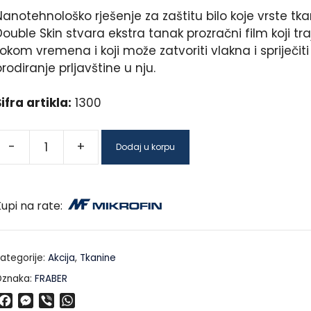
anotehnološko rješenje za zaštitu bilo koje vrste tka
ouble Skin stvara ekstra tanak prozračni film koji tra
okom vremena i koji može zatvoriti vlakna i spriječiti
rodiranje prljavštine u nju.
ifra artikla:
1300
-
+
Dodaj u korpu
upi na rate:
ategorije:
Akcija
,
Tkanine
znaka:
FRABER
F
M
V
W