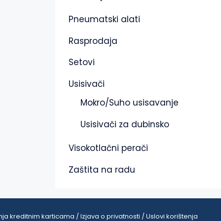
Pneumatski alati
Rasprodaja
Setovi
Usisivači
Mokro/Suho usisavanje
Usisivači za dubinsko
Visokotlačni perači
Zaštita na radu
ja kreditnim karticama / Izjava o privatnosti / Uslovi korištenja