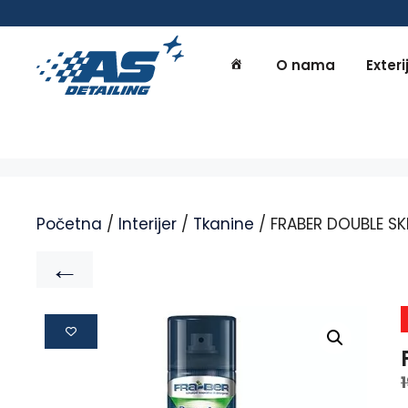
O nama
Exteri
Početna
/
Interijer
/
Tkanine
/ FRABER DOUBLE SK
←