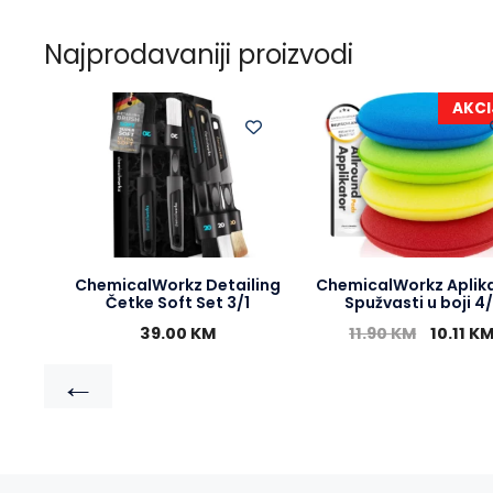
Najprodavaniji proizvodi
AKCI
ChemicalWorkz Detailing
ChemicalWorkz Aplika
Četke Soft Set 3/1
Spužvasti u boji 4/
39.00
KM
11.90
KM
10.11
K
←