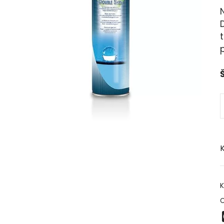
N
D
t
p
Š
K
K
O