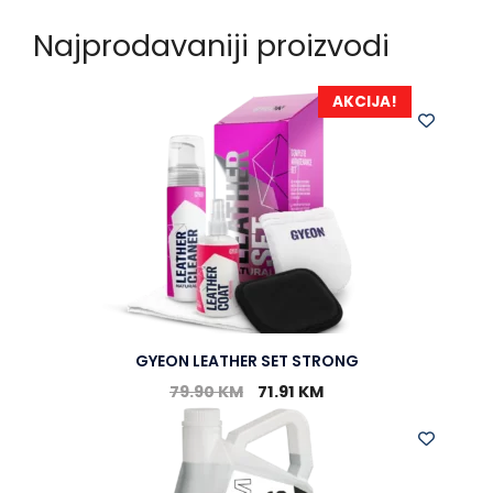
Najprodavaniji proizvodi
AKCIJA!
GYEON LEATHER SET STRONG
79.90
KM
71.91
KM