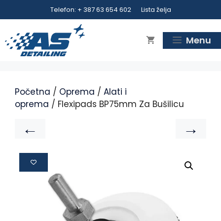
Telefon: + 387 63 654 602
Lista želja
Menu
Početna
/
Oprema
/
Alati i
oprema
/ Flexipads BP75mm Za Bušilicu
←
→