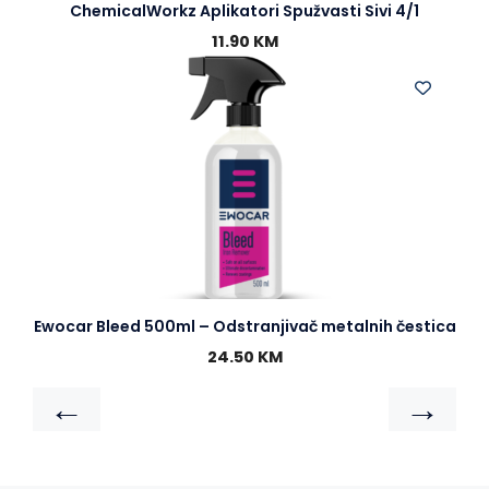
ChemicalWorkz Aplikatori Spužvasti Sivi 4/1
11.90
KM
Ewocar Bleed 500ml – Odstranjivač metalnih čestica
24.50
KM
←
→