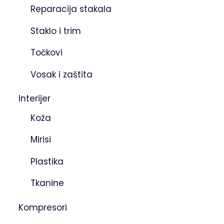
Reparacija stakala
Staklo i trim
Točkovi
Vosak i zaštita
Interijer
Koža
Mirisi
Plastika
Tkanine
Kompresori