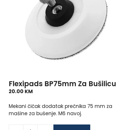
Flexipads BP75mm Za Bušilicu
20.00
KM
Mekani čičak dodatak prečnika 75 mm za
mašine za bušenje. M6 navoj.