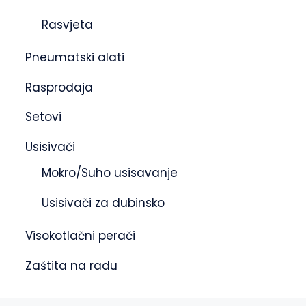
Rasvjeta
Pneumatski alati
Rasprodaja
Setovi
Usisivači
Mokro/Suho usisavanje
Usisivači za dubinsko
Visokotlačni perači
Zaštita na radu