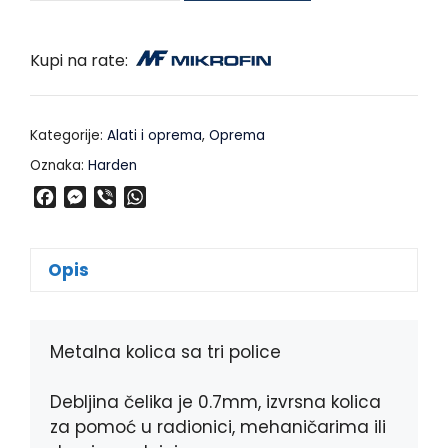
Kupi na rate:
Kategorije:
Alati i oprema
,
Oprema
Oznaka:
Harden
F
M
V
W
a
e
i
h
c
s
b
a
e
s
e
t
Opis
b
e
r
s
o
n
A
o
g
p
k
e
p
Metalna kolica sa tri police
r
Debljina čelika je 0.7mm, izvrsna kolica
za pomoć u radionici, mehaničarima ili