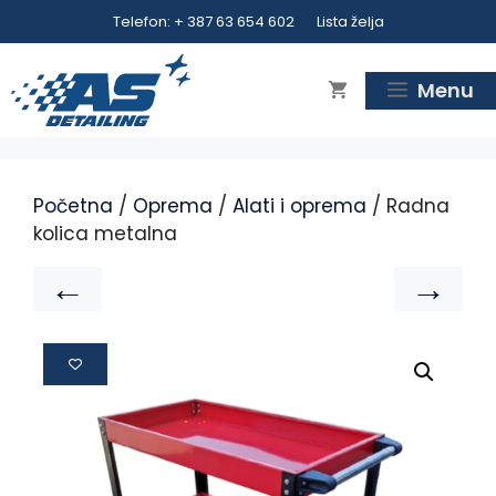
Telefon: + 387 63 654 602
Lista želja
Menu
Početna
/
Oprema
/
Alati i oprema
/ Radna
kolica metalna
←
→