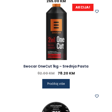
265.00
KM
AKCIJA!
Ewocar OneCut 1kg – Srednja Pasta
92.00
KM
78.20
KM
Pročitaj više