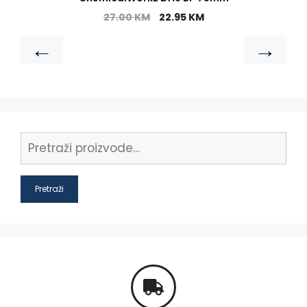
27.00
KM
22.95
KM
←
→
Pretraži