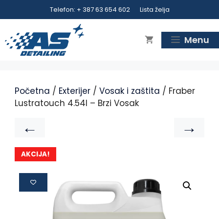
Telefon: + 387 63 654 602
Lista želja
Menu
Početna
/
Exterijer
/
Vosak i zaštita
/ Fraber
Lustratouch 4.54l – Brzi Vosak
←
→
AKCIJA!