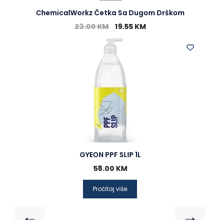
ChemicalWorkz Četka Sa Dugom Drškom
23.00
KM
19.55
KM
GYEON PPF SLIP 1L
58.00
KM
Pročitaj više
←
→