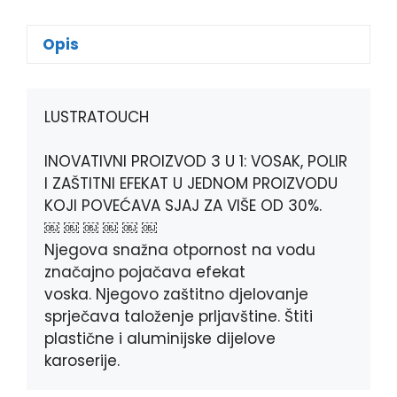
c
s
b
a
e
s
e
t
Opis
b
e
r
s
o
n
A
o
g
p
k
e
p
LUSTRATOUCH
r
INOVATIVNI PROIZVOD 3 U 1: VOSAK, POLIR
I ZAŠTITNI EFEKAT U JEDNOM PROIZVODU
KOJI POVEĆAVA SJAJ ZA VIŠE OD 30%.
￼ ￼ ￼ ￼ ￼ ￼
Njegova snažna otpornost na vodu
značajno pojačava efekat
voska. Njegovo zaštitno djelovanje
sprječava taloženje prljavštine. Štiti
plastične i aluminijske dijelove
karoserije.