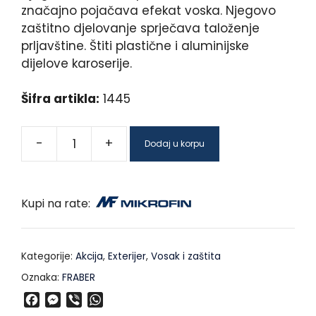
značajno pojačava efekat voska. Njegovo
zaštitno djelovanje sprječava taloženje
prljavštine. Štiti plastične i aluminijske
dijelove karoserije.
Šifra artikla:
1445
-
+
Dodaj u korpu
Kupi na rate:
Kategorije:
Akcija
,
Exterijer
,
Vosak i zaštita
Oznaka:
FRABER
F
M
V
W
a
e
i
h