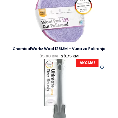
ChemicalWorkz Wool 125MM – Vuna za Poliranje
35.00
KM
29.75
KM
AKCIJA!