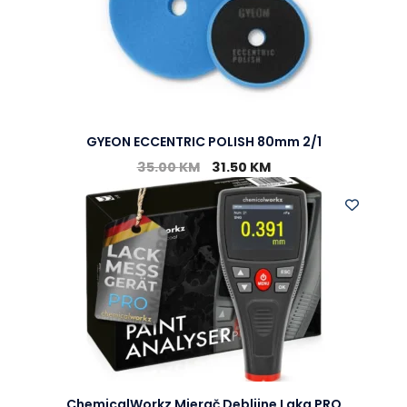
GYEON ECCENTRIC POLISH 80mm 2/1
35.00
KM
31.50
KM
ChemicalWorkz Mjerač Debljine Laka PRO