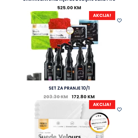
525.00
KM
AKCIJA!
SET ZA PRANJE 10/1
203.30
KM
172.80
KM
AKCIJA!