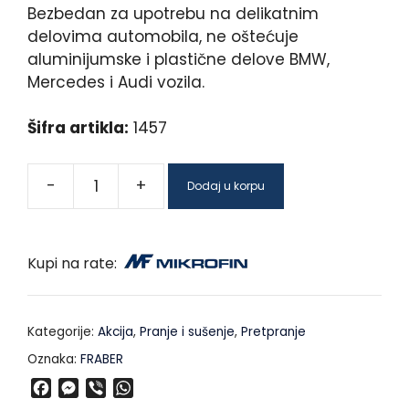
Bezbedan za upotrebu na delikatnim
delovima automobila, ne oštećuje
aluminijumske i plastične delove BMW,
Mercedes i Audi vozila.
Šifra artikla:
1457
-
+
Dodaj u korpu
Kupi na rate:
Kategorije:
Akcija
,
Pranje i sušenje
,
Pretpranje
Oznaka:
FRABER
F
M
V
W
a
e
i
h