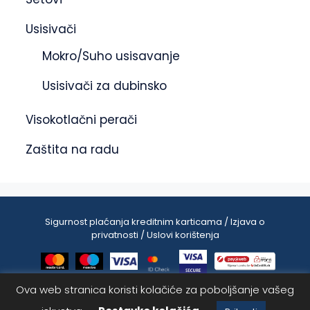
Usisivači
Mokro/Suho usisavanje
Usisivači za dubinsko
Visokotlačni perači
Zaštita na radu
Sigurnost plaćanja kreditnim karticama / Izjava o
privatnosti / Uslovi korištenja
Ova web stranica koristi kolačiće za poboljšanje vašeg
165.00
KM
Dodaj u korpu
148.50
KM