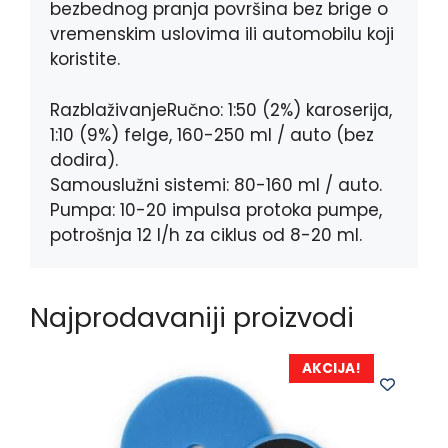
bezbednog pranja površina bez brige o
vremenskim uslovima ili automobilu koji
koristite.
RazblaživanjeRučno: 1:50 (2%) karoserija,
1:10 (9%) felge, 160-250 ml / auto (bez
dodira).
Samouslužni sistemi: 80-160 ml / auto.
Pumpa: 10-20 impulsa protoka pumpe,
potrošnja 12 l/h za ciklus od 8-20 ml.
Najprodavaniji proizvodi
AKCIJA!