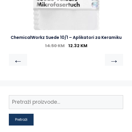
ChemicalWorkz Suede 10/1 – Aplikatori za Keramiku
14.50
KM
12.32
KM
←
→
Pretraži