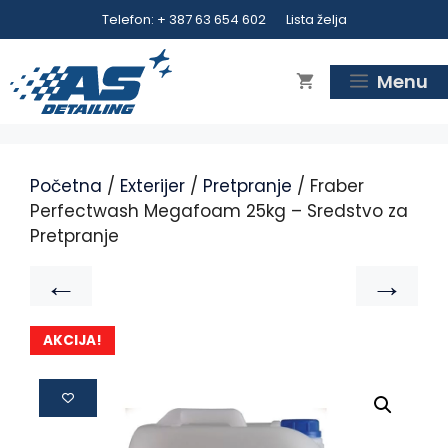
Telefon: + 387 63 654 602
Lista želja
Menu
Početna
/
Exterijer
/
Pretpranje
/ Fraber
Perfectwash Megafoam 25kg – Sredstvo za
Pretpranje
←
→
AKCIJA!