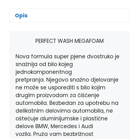
c
s
b
a
e
s
e
t
Opis
b
e
r
s
o
n
A
o
g
p
k
e
p
PERFECT WASH MEGAFOAM
r
Nova formula super pjene dvostruko je
snažnija od bilo kojeg
jednokomponentnog
pretpranja. Njegovo snažno djelovanje
ne može se usporediti s bilo kojim
drugim proizvodom za čišćenje
automobila. Bezbedan za upotrebu na
delikatnim delovima automobila, ne
oštećuje aluminijumske i plastične
delove BMW, Mercedes i Audi
vozila. Pruža vam bezbrižnost