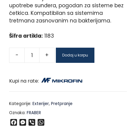
upotrebe sunđera, pogodan za sisteme bez
četkica. Kompatibilan sa sistemima
tretmana zasnovanim na bakterijama.
Šifra artikla:
1183
-
+
Dodaj u korpu
Kupi na rate:
Kategorije:
Exterijer
,
Pretpranje
Oznaka:
FRABER
F
M
V
W
a
e
i
h
c
s
b
a