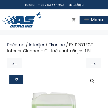
Telefon: + 387 63 654 602
Lista želja
Menu
Početna
/
Interijer
/
Tkanine
/ FX PROTECT
Interior Cleaner – Čistač unutrašnjosti 5L
←
→