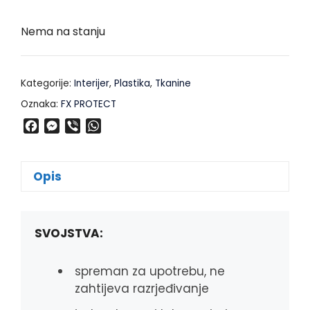
Nema na stanju
Kategorije:
Interijer
,
Plastika
,
Tkanine
Oznaka:
FX PROTECT
F
M
V
W
a
e
i
h
c
s
b
a
e
s
e
t
Opis
b
e
r
s
o
n
A
o
g
p
k
e
p
SVOJSTVA:
r
spreman za upotrebu, ne
zahtijeva razrjeđivanje