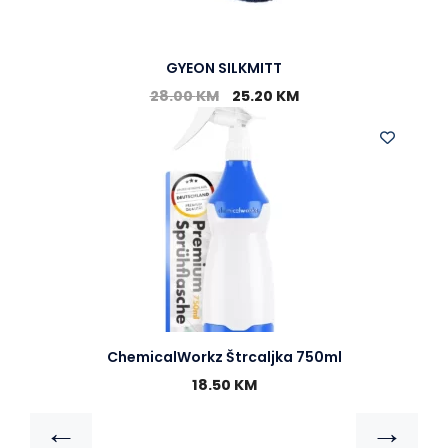
GYEON SILKMITT
28.00
KM
25.20
KM
ChemicalWorkz Štrcaljka 750ml
18.50
KM
←
→