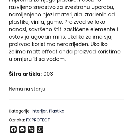
razvijeno sredstvo za svestranu uporabu,
namijenjeno njezi materijala izrađenih od
plastike, vinila, gume. Proizvod se lako
nanosi, savršeno štiti zaštićene elemente i
ostavlja ugodan miris. Ukoliko želimo sjaj
proizvod koristimo nerazrijeđen. Ukoliko
želimo matt effect onda proizvod koristimo
u omjeru 1:1 sa vodom.
Šifra artikla:
0031
Nema na stanju
Kategorije:
Interijer
,
Plastika
Oznaka:
FX PROTECT
F
M
V
W