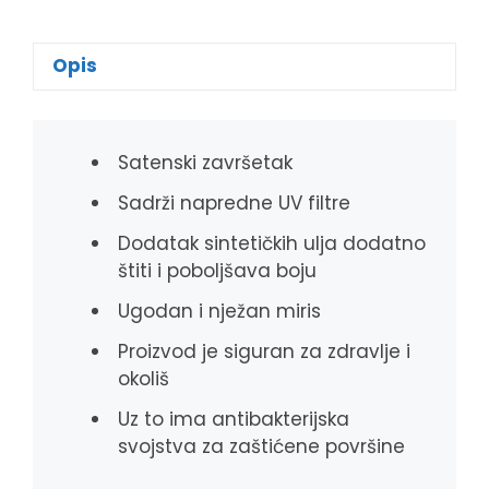
a
e
i
h
c
s
b
a
e
s
e
t
Opis
b
e
r
s
o
n
A
o
g
p
k
e
p
Satenski završetak
r
Sadrži napredne UV filtre
Dodatak sintetičkih ulja dodatno
štiti i poboljšava boju
Ugodan i nježan miris
Proizvod je siguran za zdravlje i
okoliš
Uz to ima antibakterijska
svojstva za zaštićene površine