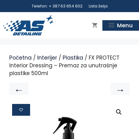
Telefon: + 387 63 654 602
Lista želja
Menu
Početna
/
Interijer
/
Plastika
/ FX PROTECT
Interior Dressing – Premaz za unutrašnje
plastike 500ml
←
→