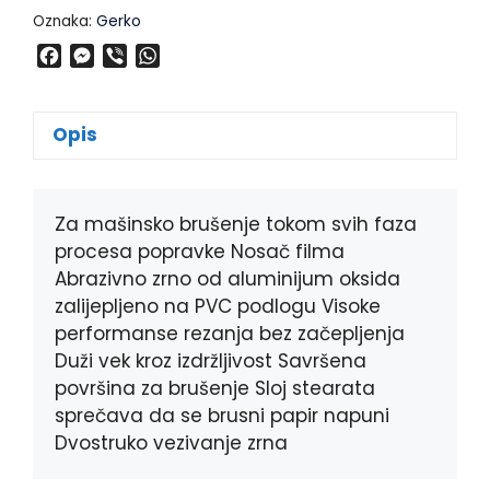
Oznaka:
Gerko
F
M
V
W
a
e
i
h
c
s
b
a
e
s
e
t
Opis
b
e
r
s
o
n
A
o
g
p
k
e
p
Za mašinsko brušenje tokom svih faza
r
procesa popravke
Nosač filma
Abrazivno zrno od aluminijum oksida
zalijepljeno na PVC podlogu
Visoke
performanse rezanja bez začepljenja
Duži vek kroz izdržljivost
Savršena
površina za brušenje
Sloj stearata
sprečava da se brusni papir napuni
Dvostruko vezivanje zrna