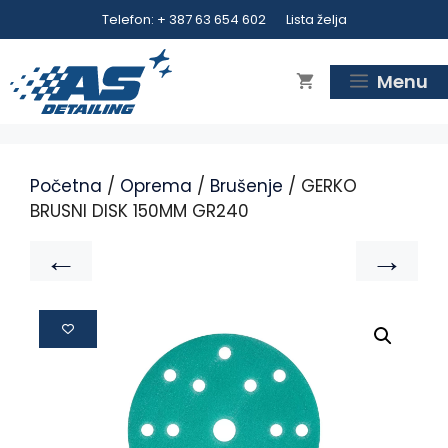
Telefon: + 387 63 654 602
Lista želja
Menu
Početna
/
Oprema
/
Brušenje
/ GERKO
BRUSNI DISK 150MM GR240
←
→