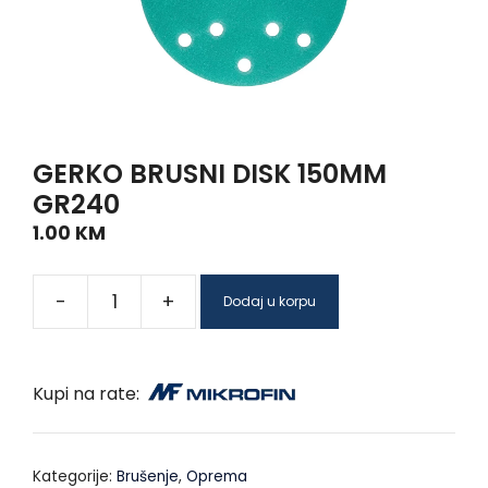
GERKO BRUSNI DISK 150MM
GR240
1.00
KM
-
+
Dodaj u korpu
Kupi na rate:
Kategorije:
Brušenje
,
Oprema