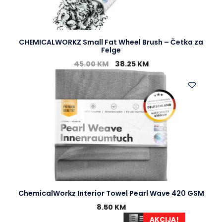
CHEMICALWORKZ Small Fat Wheel Brush – Četka za
Felge
45.00
KM
38.25
KM
ChemicalWorkz Interior Towel Pearl Wave 420 GSM
8.50
KM
AKCIJA!