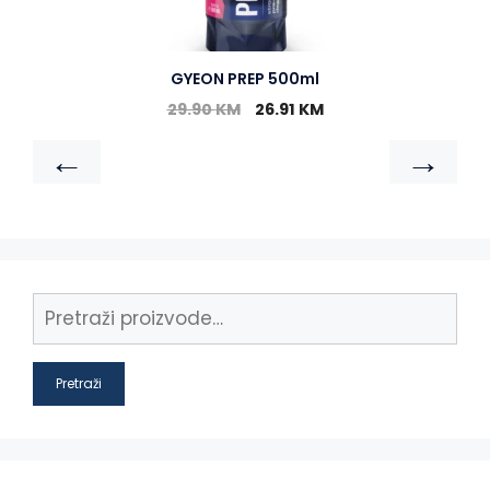
GYEON PREP 500ml
29.90
KM
26.91
KM
←
→
Pretraži