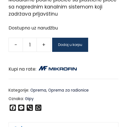
sa naprednim kanalnim sistemom koji
zadržava prljavštinu
Dostupno uz narudžbu
-
+
Dodaj u korpu
Kupi na rate:
Kategorije:
Oprema
,
Oprema za radionice
Oznaka:
Gipy
F
M
V
W
a
e
i
h
c
s
b
a
e
s
e
t