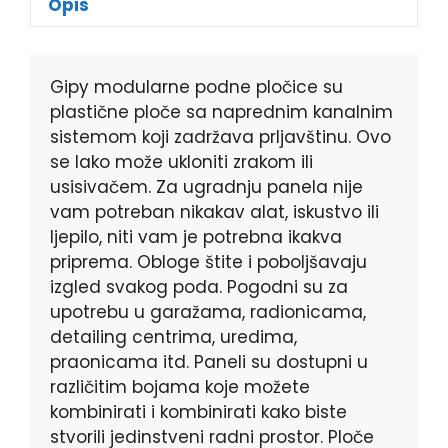
Opis
b
e
r
s
o
n
A
o
g
p
k
e
p
Gipy modularne podne pločice su
r
plastične ploče sa naprednim kanalnim
sistemom koji zadržava prljavštinu. Ovo
se lako može ukloniti zrakom ili
usisivačem. Za ugradnju panela nije
vam potreban nikakav alat, iskustvo ili
ljepilo, niti vam je potrebna ikakva
priprema. Obloge štite i poboljšavaju
izgled svakog poda. Pogodni su za
upotrebu u garažama, radionicama,
detailing centrima, uredima,
praonicama itd. Paneli su dostupni u
različitim bojama koje možete
kombinirati i kombinirati kako biste
stvorili jedinstveni radni prostor. Ploče