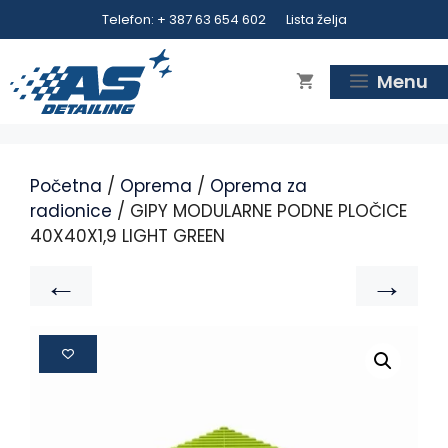
Telefon: + 387 63 654 602
Lista želja
Menu
Početna
/
Oprema
/
Oprema za
radionice
/ GIPY MODULARNE PODNE PLOČICE
40X40X1,9 LIGHT GREEN
←
→