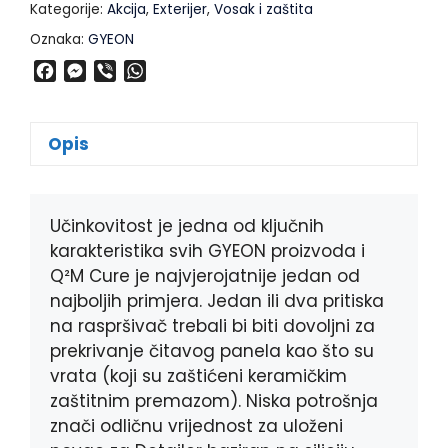
Kategorije:
Akcija
,
Exterijer
,
Vosak i zaštita
Oznaka:
GYEON
F
M
V
W
a
e
i
h
c
s
b
a
e
s
e
t
Opis
b
e
r
s
o
n
A
o
g
p
k
e
p
Učinkovitost je jedna od ključnih
r
karakteristika svih GYEON proizvoda i
Q²M Cure je najvjerojatnije jedan od
najboljih primjera. Jedan ili dva pritiska
na raspršivač trebali bi biti dovoljni za
prekrivanje čitavog panela kao što su
vrata (koji su zaštićeni keramičkim
zaštitnim premazom). Niska potrošnja
znači odličnu vrijednost za uloženi