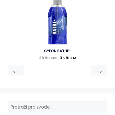
GYEON BATHE+
39.90
KM
35.91
KM
←
→