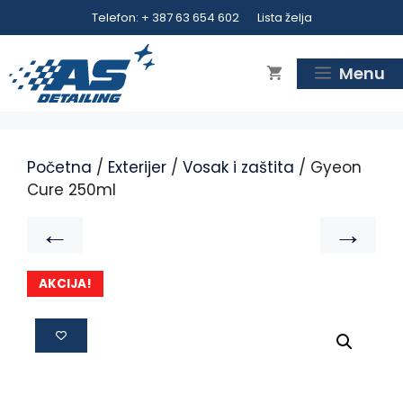
Telefon: + 387 63 654 602
Lista želja
Menu
Početna
/
Exterijer
/
Vosak i zaštita
/ Gyeon
Cure 250ml
←
→
AKCIJA!