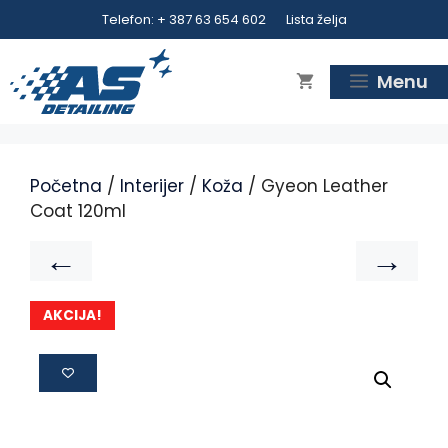
Telefon: + 387 63 654 602
Lista želja
Menu
Početna
/
Interijer
/
Koža
/ Gyeon Leather
Coat 120ml
←
→
AKCIJA!