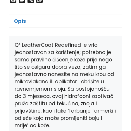
a
e
i
h
c
s
b
a
e
s
e
t
Opis
b
e
r
s
o
n
A
o
g
p
k
e
p
Q² LeatherCoat Redefined je vrlo
r
jednostavan za korištenje; potrebno je
samo pravilno čišćenje kože prije nego
što se osigura dobra veza; zatim ga
jednostavno nanesite na meku krpu od
mikrovlakana ili aplikator i obrišite u
ravnomjernom sloju. Sa postojanošću
do 3 mjeseca, ovaj hidrofobni zaptivač
pruža zaštitu od tekućina, znoja i
prljavštine, kao i lake ‘farbanje farmerki i
odjeće koja može promijeniti boju i
mrlje’ od kože.