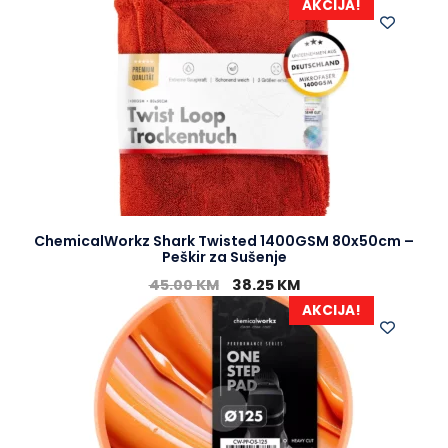
AKCIJA!
ChemicalWorkz Shark Twisted 1400GSM 80x50cm –
Peškir za Sušenje
45.00
KM
38.25
KM
AKCIJA!