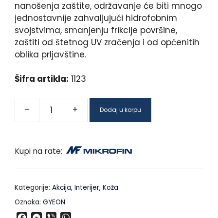
nanošenja zaštite, održavanje će biti mnogo
jednostavnije zahvaljujući hidrofobnim
svojstvima, smanjenju frikcije površine,
zaštiti od štetnog UV zračenja i od općenitih
oblika prljavštine.
Šifra artikla:
1123
-
+
Dodaj u korpu
Kupi na rate:
Kategorije:
Akcija
,
Interijer
,
Koža
Oznaka:
GYEON
F
M
V
W