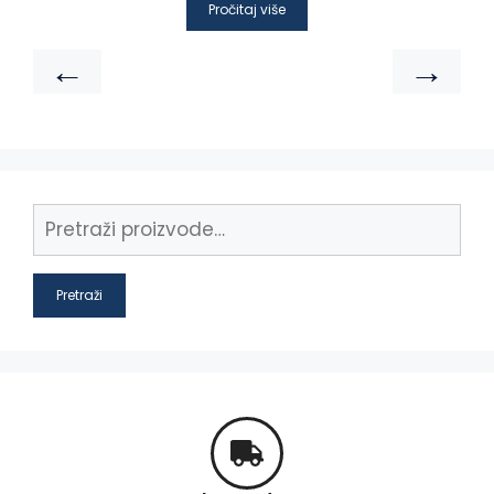
Pročitaj više
←
→
Pretraži