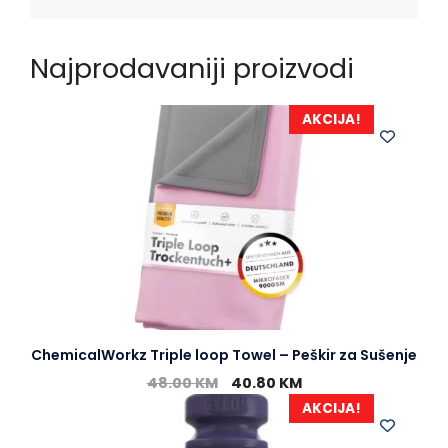
r
Najprodavaniji proizvodi
AKCIJA!
ChemicalWorkz Triple loop Towel – Peškir za Sušenje
48.00
KM
40.80
KM
AKCIJA!