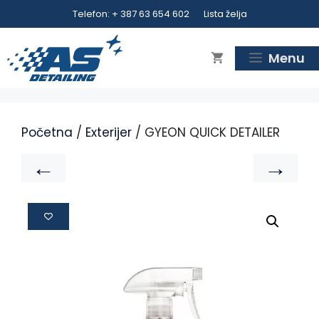
Telefon: + 387 63 654 602
Lista želja
Menu
Početna
/
Exterijer
/ GYEON QUICK DETAILER
←
→