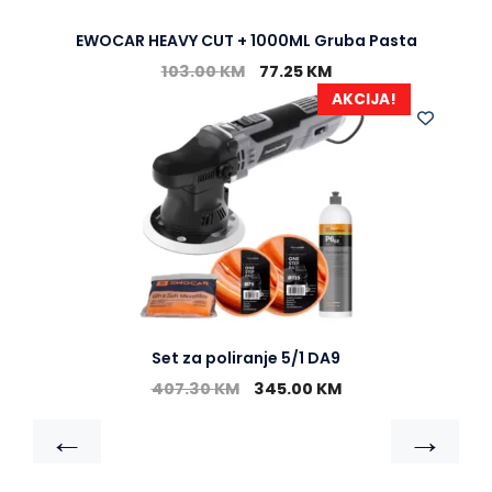
EWOCAR HEAVY CUT + 1000ML Gruba Pasta
103.00
KM
77.25
KM
AKCIJA!
Set za poliranje 5/1 DA9
407.30
KM
345.00
KM
←
→