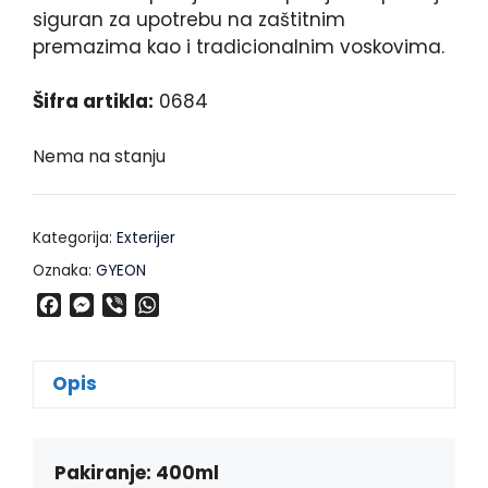
siguran za upotrebu na zaštitnim
premazima kao i tradicionalnim voskovima.
Šifra artikla:
0684
Nema na stanju
Kategorija:
Exterijer
Oznaka:
GYEON
F
M
V
W
a
e
i
h
c
s
b
a
e
s
e
t
Opis
b
e
r
s
o
n
A
o
g
p
k
e
p
Pakiranje: 400ml