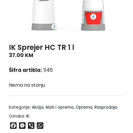
IK Sprejer HC TR 1 l
37.00
KM
Šifra artikla:
1145
Nema na stanju
Kategorije:
Akcija
,
Alati i oprema
,
Oprema
,
Rasprodaja
Oznaka:
IK
F
M
V
W
a
e
i
h