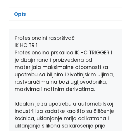
c
s
b
a
e
s
e
t
Opis
b
e
r
s
o
n
A
o
g
p
k
e
p
Profesionalni raspršivač
r
IK HC TR 1
Profesionalna prskalica IK HC TRIGGER 1
je dizajnirana i proizvedena od
materijala maksimalne otpornosti za
upotrebu sa biljnim i životinjskim uljima,
rastvaračima na bazi ugljovodonika,
mazivima i naftnim derivatima.
Idealan je za upotrebu u automobilskoj
industriji za zadatke kao što su čišćenje
kočnica, uklanjanje mrlja od katrana i
uklanjanje silikona sa karoserije prije