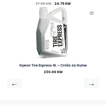
27.50
KM
24.75
KM
Gyeon Tire Express 4L – Crnilo za Gume
230.00
KM
←
→