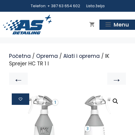
Telefon: + 387 63 654 602
Lista želja
Menu
Početna
/
Oprema
/
Alati i oprema
/ IK
Sprejer HC TR 1 l
←
→