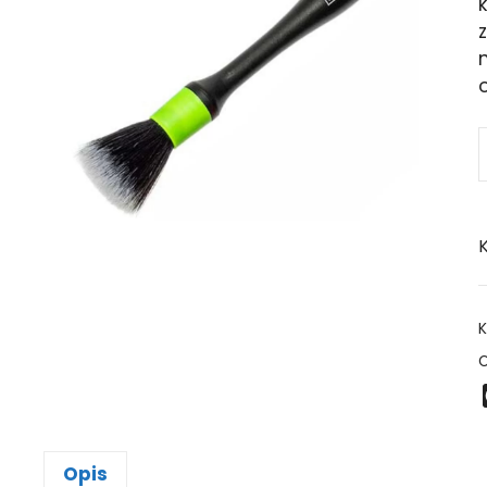
k
z
K
K
O
Opis