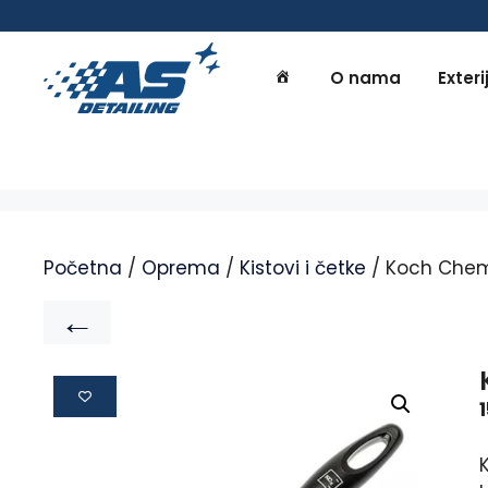
O nama
Exteri
Početna
/
Oprema
/
Kistovi i četke
/ Koch Chemi
←