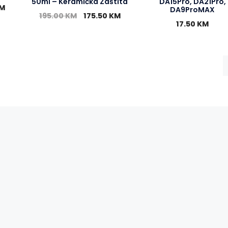
50ml – Keramička Zaštita
DA15Pro, DA21Pro,
M
DA9ProMAX
195.00
KM
175.50
KM
17.50
KM