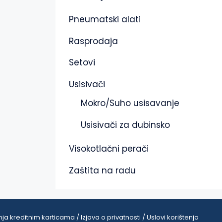
Pneumatski alati
Rasprodaja
Setovi
Usisivači
Mokro/Suho usisavanje
Usisivači za dubinsko
Visokotlačni perači
Zaštita na radu
ja kreditnim karticama / Izjava o privatnosti / Uslovi korištenja