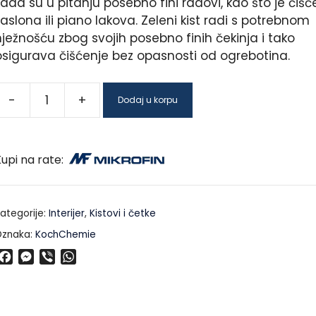
ada su u pitanju posebno fini radovi, kao što je čišć
aslona ili piano lakova. Zeleni kist radi s potrebnom
nježnošću zbog svojih posebno finih čekinja i tako
osigurava čišćenje bez opasnosti od ogrebotina.
-
+
Dodaj u korpu
upi na rate:
ategorije:
Interijer
,
Kistovi i četke
znaka:
KochChemie
F
M
V
W
a
e
i
h
c
s
b
a
e
s
e
t