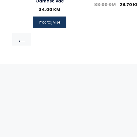
Odmašćivač
33.00
KM
29.70
K
34.00
KM
Pročitaj više
←