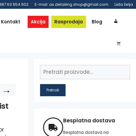
 387 63 654 602
E-mail: as.detailing.shop@gmail.com
Lista želja
Kontakt
Akcija
Rasprodaja
Blog
→
Pretraži
ist
Besplatna dostava
or
Besplatna dostava na