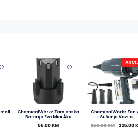
e
s
e
t
b
e
r
s
o
n
A
o
g
p
k
e
p
r
AKCI
Small
ChemicalWorkz Zamjenska
ChemicalWorkz Fen 
Baterija Evo Mini Aku
Sušenje Vozila
55.00
KM
250.00
KM
225.00