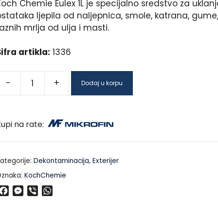
Koch Chemie Eulex 1L je specijalno sredstvo za uklan
ostataka ljepila od naljepnica, smole, katrana, gume
aznih mrlja od ulja i masti.
ifra artikla:
1336
-
+
Dodaj u korpu
upi na rate:
ategorije:
Dekontaminacija
,
Exterijer
znaka:
KochChemie
F
M
V
W
a
e
i
h
c
s
b
a