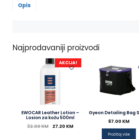
Opis
Najprodavaniji proizvodi
AKCIJA!
EWOCAR Leather Lotion –
Gyeon Detailing Bag 
Losion za kožu 500ml
67.00
KM
32.00
KM
27.20
KM
Pročitaj više