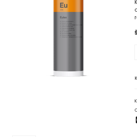
r
Š
K
K
O