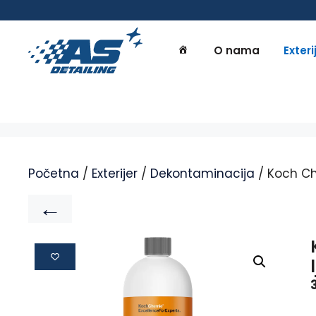
O nama
Exteri
Početna
/
Exterijer
/
Dekontaminacija
/ Koch Che
←