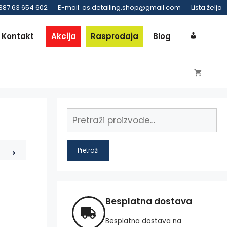
 387 63 654 602
E-mail: as.detailing.shop@gmail.com
Lista želja
Kontakt
Akcija
Rasprodaja
Blog
→
Pretraži
Besplatna dostava
Besplatna dostava na