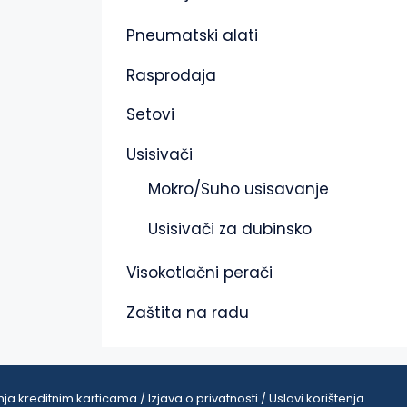
Pneumatski alati
Rasprodaja
Setovi
Usisivači
Mokro/Suho usisavanje
Usisivači za dubinsko
Visokotlačni perači
Zaštita na radu
ja kreditnim karticama / Izjava o privatnosti / Uslovi korištenja