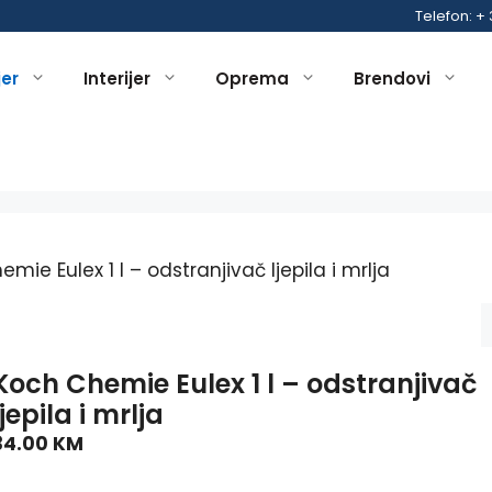
Telefon: +
jer
Interijer
Oprema
Brendovi
mie Eulex 1 l – odstranjivač ljepila i mrlja
Koch Chemie Eulex 1 l – odstranjivač
ljepila i mrlja
34.00
KM