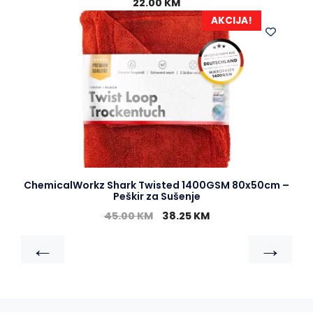
22.00
KM
AKCIJA!
ChemicalWorkz Shark Twisted 1400GSM 80x50cm –
Peškir za Sušenje
45.00
KM
38.25
KM
←
→