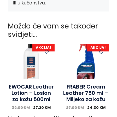
ili u kućanstvu.
Možda će vam se također
svidjeti…
AKCIJA!
AKCIJA!
EWOCAR Leather
FRABER Cream
Lotion – Losion
Leather 750 ml –
za kožu 500ml
Mlijeko za kožu
32.00
KM
27.20
KM
27.00
KM
24.30
KM