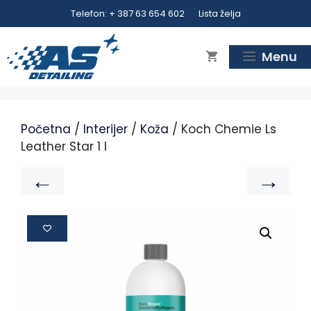
Telefon: + 387 63 654 602
Lista želja
Menu
Početna
/
Interijer
/
Koža
/ Koch Chemie Ls
Leather Star 1 l
←
→