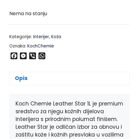
Nema na stanju
Kategorije:
Interijer
,
Koža
Oznaka:
KochChemie
F
M
V
W
a
e
i
h
c
s
b
a
e
s
e
t
Opis
b
e
r
s
o
n
A
o
g
p
k
e
p
Koch Chemie Leather Star 1L je premium
r
sredstvo za njegu kožnih dijelova
interijera s prirodnim polumat finišem.
Leather Star je odličan izbor za obnovu i
zaštitu kože i kožnih presvlaka u vozilima