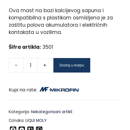
Ova mast na bazi kalcijevog sapuna i
kompatibilna s plastikom osmišljena je za
zaštitu polova akumulatora i električnih
kontakata u vozilima.
Šifra artikla:
3501
-
+
Dodaj u korpu
Kupi na rate:
Kategorija:
Nekategorisani artikli
Oznaka:
LIQUI MOLY
F
M
V
W