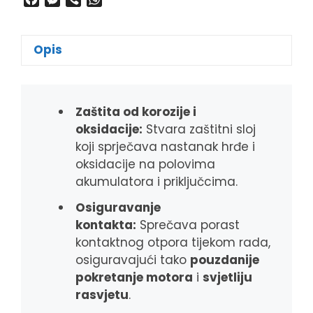
a
e
i
h
c
s
b
a
e
s
e
t
Opis
b
e
r
s
o
n
A
o
g
p
k
e
p
Zaštita od korozije i
r
oksidacije:
Stvara zaštitni sloj
koji sprječava nastanak hrđe i
oksidacije na polovima
akumulatora i priključcima.
Osiguravanje
kontakta:
Sprečava porast
kontaktnog otpora tijekom rada,
osiguravajući tako
pouzdanije
pokretanje motora
i
svjetliju
rasvjetu
.