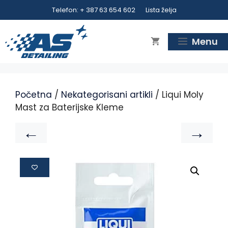
Telefon: + 387 63 654 602
Lista želja
Menu
Početna
/
Nekategorisani artikli
/ Liqui Moly
Mast za Baterijske Kleme
←
→