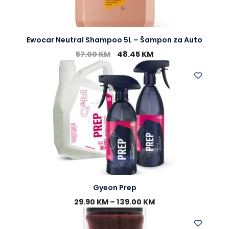
Ewocar Neutral Shampoo 5L – Šampon za Auto
57.00
KM
48.45
KM
Gyeon Prep
29.90
KM
–
139.00
KM