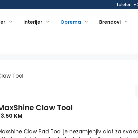
Telefon: +
jer
Interijer
Oprema
Brendovi
Claw Tool
MaxShine Claw Tool
23.50
KM
Maxshine Claw Pad Tool je nezamjenjiv alat za svak