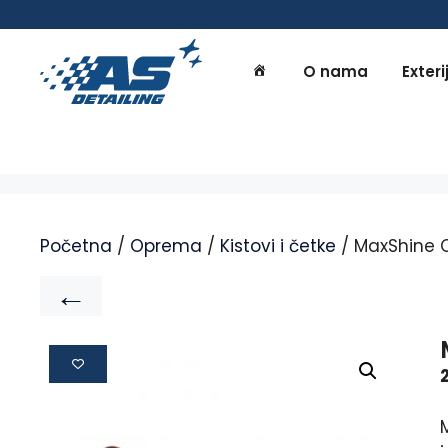
O nama
Exteri
Početna
/
Oprema
/
Kistovi i četke
/ MaxShine 
←