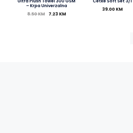
Ultra Plush Towel 300 GSM
Četke Soft Set 3/1
– Krpa Univerzalna
39.00
KM
8.50
KM
7.23
KM