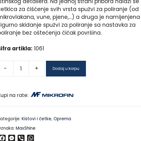
stinskog detailera. Na jednoj strani pribora nalazi se
etkica za čišćenje svih vrsta spužvi za poliranje (od
mikrovlakana, vune, pjene,…) a druga je namijenjena
sigurno skidanje spužvi za poliranje sa nastavka za
oliranje bez oštećenja čičak površina.
ifra artikla:
1061
-
+
Dodaj u korpu
upi na rate:
ategorije:
Kistovi i četke
,
Oprema
znaka:
MaxShine
F
M
V
W