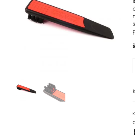
i
č
p
Š
K
K
O