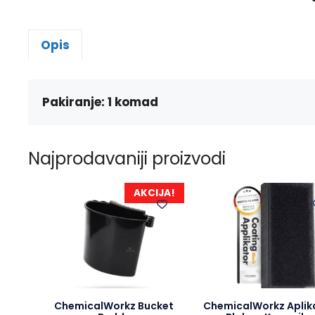
Opis
Pakiranje: 1 komad
Najprodavaniji proizvodi
AKCIJA!
ChemicalWorkz Bucket
ChemicalWorkz Aplik