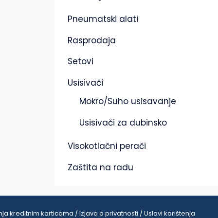
Pneumatski alati
Rasprodaja
Setovi
Usisivači
Mokro/Suho usisavanje
Usisivači za dubinsko
Visokotlačni perači
Zaštita na radu
ja kreditnim karticama / Izjava o privatnosti / Uslovi korištenja