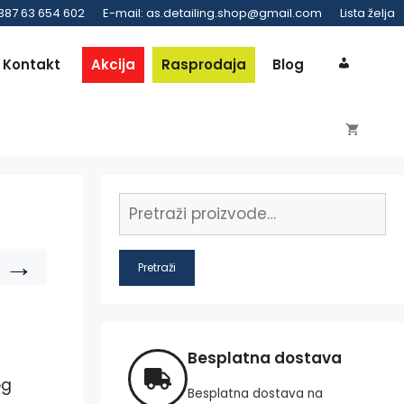
 387 63 654 602
E-mail: as.detailing.shop@gmail.com
Lista želja
Kontakt
Akcija
Rasprodaja
Blog
→
Pretraži
Besplatna dostava
og
Besplatna dostava na