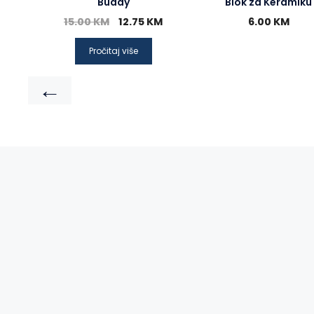
Buddy
Blok za Keramiku
15.00
KM
12.75
KM
6.00
KM
Pročitaj više
←