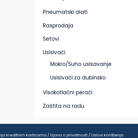
Pneumatski alati
Rasprodaja
Setovi
Usisivači
Mokro/Suho usisavanje
Usisivači za dubinsko
Visokotlačni perači
Zaštita na radu
ja kreditnim karticama / Izjava o privatnosti / Uslovi korištenja