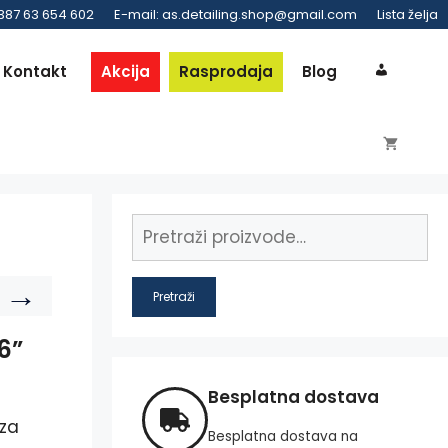
 387 63 654 602
E-mail: as.detailing.shop@gmail.com
Lista želja
Kontakt
Akcija
Rasprodaja
Blog
→
Pretraži
6”
Besplatna dostava
 za
Besplatna dostava na