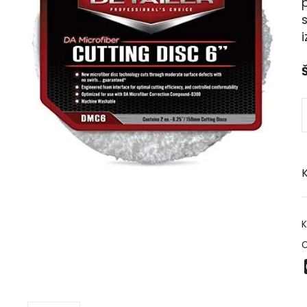
p
i
Š
K
K
O