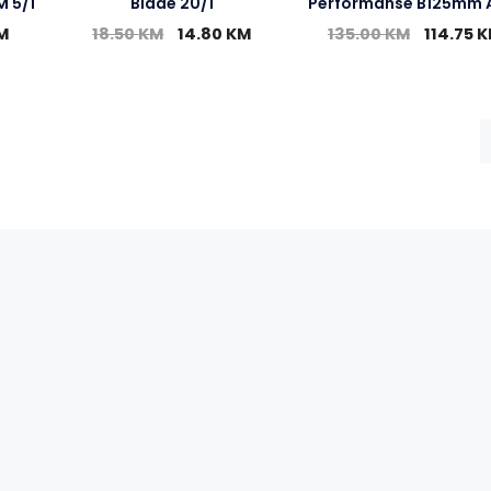
M 5/1
Blade 20/1
Performanse B125mm 
M
18.50
KM
14.80
KM
135.00
KM
114.75
K