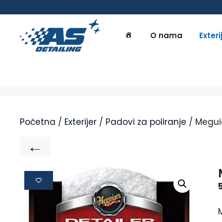
O nama
Exteri
Početna
/
Exterijer
/
Padovi za poliranje
/ Megui
←