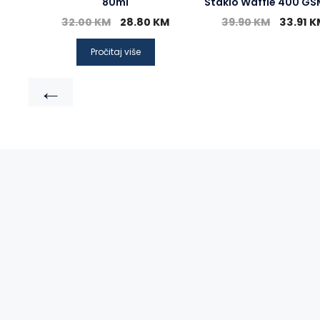
80ml
Staklo Waffle 400 GS
32.00
KM
28.80
KM
39.90
KM
33.91
K
Pročitaj više
←