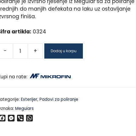
oliranje je izvrsno rješenje iz Meguiar’sa za poliranje
srednjih do manjih defekata na laku uz ostavljanje
zvrsnog finiša.
ifra artikla:
0324
-
+
Dodaj u korpu
upi na rate:
ategorije:
Exterijer
,
Padovi za poliranje
znaka:
Meguiars
F
M
V
W
a
e
i
h
c
s
b
a