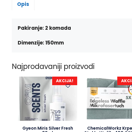
Opis
Pakiranje: 2 komada
Dimenzije: 150mm
Najprodavaniji proizvodi
AKCIJA!
AKCI
Gyeon Miris Silver Fresh
ChemicalWorkz Krpe