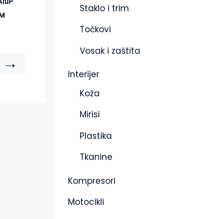
AluP
Staklo i trim
M
Točkovi
Vosak i zaštita
→
Interijer
Koža
Mirisi
Plastika
Tkanine
Kompresori
Motocikli