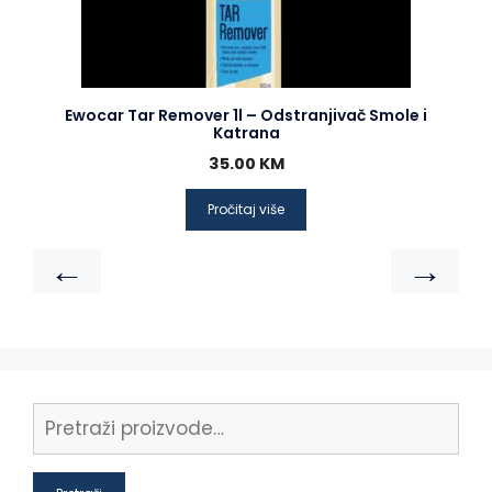
Ewocar Tar Remover 1l – Odstranjivač Smole i
Katrana
35.00
KM
Pročitaj više
←
→