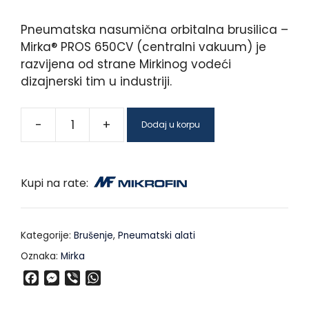
Pneumatska nasumična orbitalna brusilica –
Mirka® PROS 650CV (centralni vakuum) je
razvijena od strane Mirkinog vodeći
dizajnerski tim u industriji.
-
+
Dodaj u korpu
Kupi na rate:
Kategorije:
Brušenje
,
Pneumatski alati
Oznaka:
Mirka
F
M
V
W
a
e
i
h
c
s
b
a