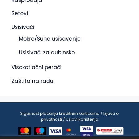
Setovi
Usisivači
Mokro/Suho usisavanje
Usisivači za dubinsko
Visokotlačni perači
Zaštita na radu
Sigurnost plaćanja kreditnim karticama / Izjava o
privatnosti / Uslovi korištenja