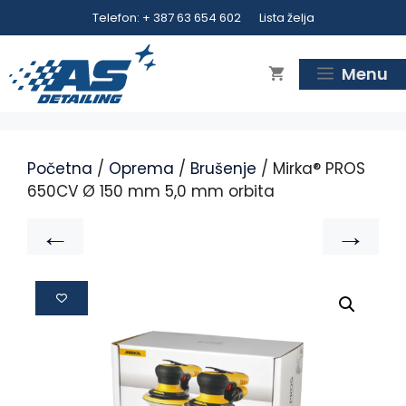
Telefon: + 387 63 654 602
Lista želja
Menu
Početna
/
Oprema
/
Brušenje
/ Mirka® PROS
650CV Ø 150 mm 5,0 mm orbita
←
→