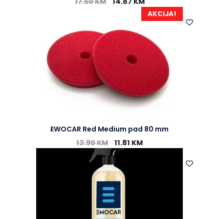
17.50
KM
14.87
KM
AKCIJA!
EWOCAR Red Medium pad 80 mm
13.90
KM
11.81
KM