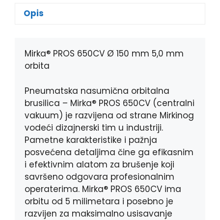
e
s
e
t
Opis
b
e
r
s
o
n
A
o
g
p
k
e
p
Mirka® PROS 650CV Ø 150 mm 5,0 mm
r
orbita
Pneumatska nasumična orbitalna
brusilica – Mirka® PROS 650CV (centralni
vakuum) je razvijena od strane Mirkinog
vodeći dizajnerski tim u industriji.
Pametne karakteristike i pažnja
posvećena detaljima čine ga efikasnim
i efektivnim alatom za brušenje koji
savršeno odgovara profesionalnim
operaterima. Mirka® PROS 650CV ima
orbitu od 5 milimetara i posebno je
razvijen za maksimalno usisavanje