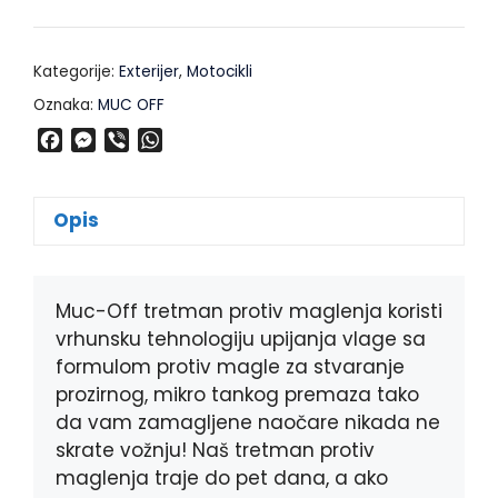
Kategorije:
Exterijer
,
Motocikli
Oznaka:
MUC OFF
F
M
V
W
a
e
i
h
c
s
b
a
e
s
e
t
Opis
b
e
r
s
o
n
A
o
g
p
k
e
p
Muc-Off tretman protiv maglenja koristi
r
vrhunsku tehnologiju upijanja vlage sa
formulom protiv magle za stvaranje
prozirnog, mikro tankog premaza tako
da vam zamagljene naočare nikada ne
skrate vožnju! Naš tretman protiv
maglenja traje do pet dana, a ako