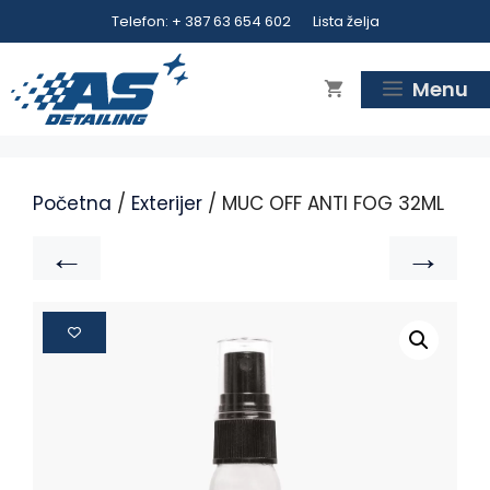
Telefon: + 387 63 654 602
Lista želja
Menu
Početna
/
Exterijer
/ MUC OFF ANTI FOG 32ML
←
→