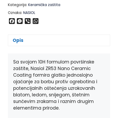
Kategorija:
Keramička zaštita
Oznaka:
NASIOL
F
M
V
W
a
e
i
h
c
s
b
a
e
s
e
t
Opis
b
e
r
s
o
n
A
o
g
p
k
e
p
Sa svojom 10H formulom površinske
r
zaštite, Nasiol ZR53 Nano Ceramic
Coating formira glatko jednoslojno
ojačanje za borbu protiv ogrebotina i
potencijalnih oštećenja uzrokovanih
blatom, ledom, snijegom, štetnim
sunčevim zrakama i raznim drugim
elementima prirode.