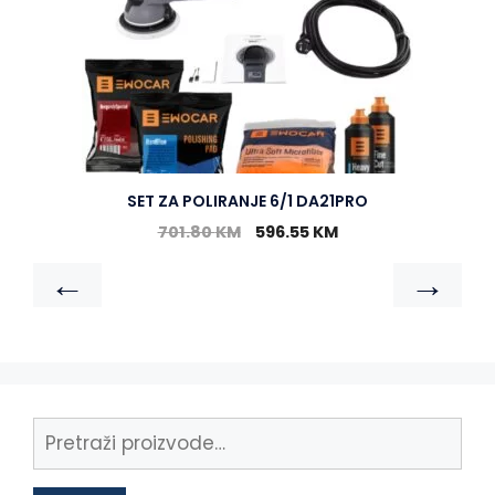
SET ZA POLIRANJE 6/1 DA21PRO
701.80
KM
596.55
KM
←
→