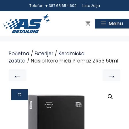
Telefon: + 387 63 654 602
Lista želja
Menu
Početna
/
Exterijer
/
Keramička
zaštita
/ Nasiol Keramički Premaz ZR53 50ml
←
→