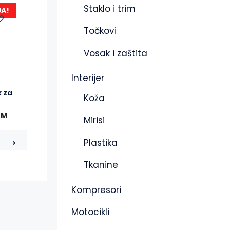
Staklo i trim
JA!
Točkovi
Vosak i zaštita
Interijer
 za
Koža
KM
Mirisi
→
Plastika
Tkanine
Kompresori
Motocikli