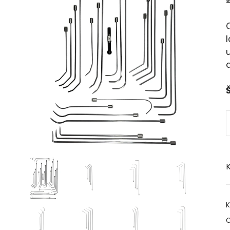
l
Š
K
K
O