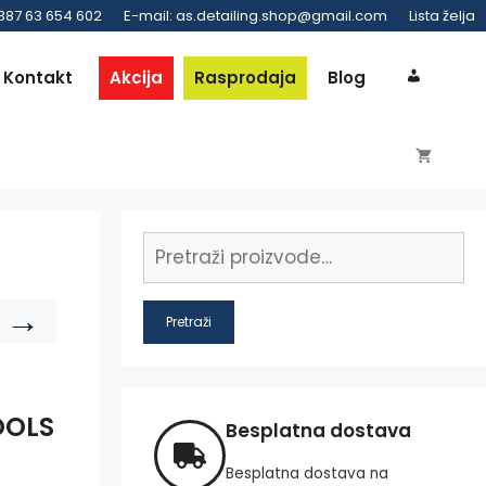
 387 63 654 602
E-mail: as.detailing.shop@gmail.com
Lista želja
Kontakt
Akcija
Rasprodaja
Blog
→
Pretraži
OOLS
Besplatna dostava
Besplatna dostava na