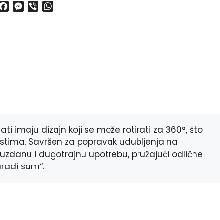
F
M
V
W
a
e
i
h
c
s
b
a
e
s
e
t
b
e
r
s
o
n
A
o
g
p
k
e
p
r
ati imaju dizajn koji se može rotirati za 360°, što
stima. Savršen za popravak udubljenja na
ouzdanu i dugotrajnu upotrebu, pružajući odlične
uradi sam“.