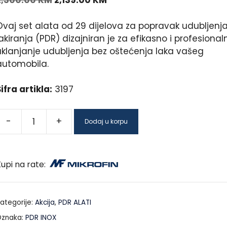
2,300.00
KM
2,139.00
KM
Ovaj set alata od 29 dijelova za popravak udubljenj
akiranja (PDR) dizajniran je za efikasno i profesional
uklanjanje udubljenja bez oštećenja laka vašeg
automobila.
ifra artikla:
3197
-
+
Dodaj u korpu
upi na rate:
ategorije:
Akcija
,
PDR ALATI
znaka:
PDR INOX