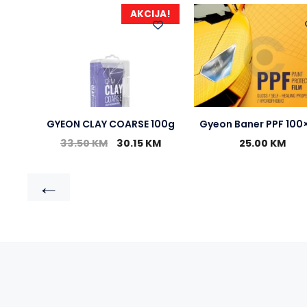
AKCIJA!
GYEON CLAY COARSE 100g
Gyeon Baner PPF 100
33.50
KM
30.15
KM
25.00
KM
←