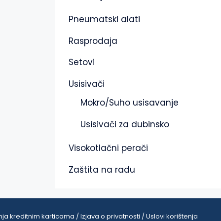
Pneumatski alati
Rasprodaja
Setovi
Usisivači
Mokro/Suho usisavanje
Usisivači za dubinsko
Visokotlačni perači
Zaštita na radu
ja kreditnim karticama / Izjava o privatnosti / Uslovi korištenja