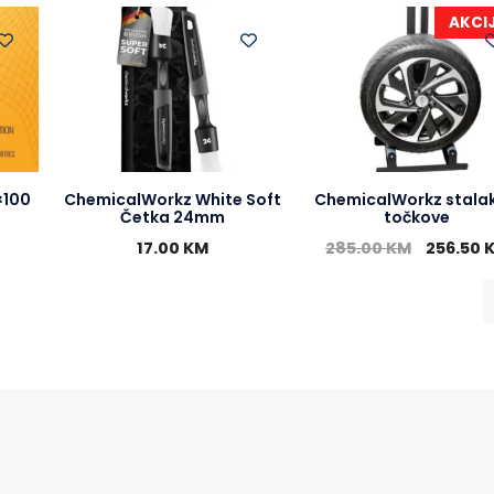
AKCI
×100
ChemicalWorkz White Soft
ChemicalWorkz stalak
Četka 24mm
točkove
17.00
KM
285.00
KM
256.50