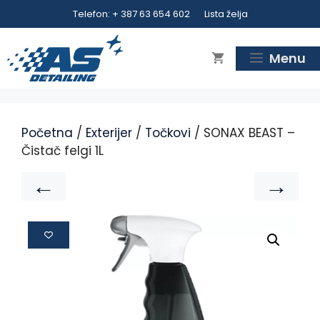
Telefon: + 387 63 654 602
Lista želja
Menu
Početna
/
Exterijer
/
Točkovi
/ SONAX BEAST –
Čistač felgi 1L
←
→