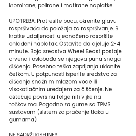
kromirane, polirane i matirane naplatke.
UPOTREBA: Protresite bocu, okrenite glavu
raspršivača do položaja za raspršivanje. S
kratke udaljenosti ujednačeno raspršite
ohlađeni naplatak. Ostavite da djeluje 2-4
minute. Boja sredstva Wheel Beast postaje
crvena i oslobađa se njegova puna snaga
čišćenja. Posebno teška zaprljanja uklonite
četkom. U potpunosti isperite sredstvo za
čišćenje snažnim mlazom vode ili
visokotlačnim uređajem za čišćenje. Ne
oštećuje površinu felge niti vijke na
točkovima. Pogodno za gume sa TPMS
sustavom (sistem za praćenje tlaka u
gumama)
NE SADRŽI KISELINE!!