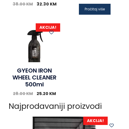
38.00
KM
32.30
KM
Pročitaj više
AKCIJA!
GYEON IRON
WHEEL CLEANER
500ml
28.00
KM
25.20
KM
Najprodavaniji proizvodi
AKCIJA!