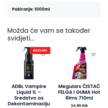
o
g
p
k
e
p
Pakiranje: 1000ml
r
Možda će vam se također
svidjeti…
AKCIJA!
ADBL Vampire
Meguiars ČISTAČ
Liquid 1L –
FELGA I GUMA Hot
Sredstvo za
Rims 710ml
Dekontaminaciju
24.90
KM