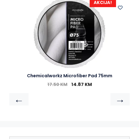
AKCIJA!
Chemicalworkz Microfiber Pad 75mm
17.50
KM
14.87
KM
←
→