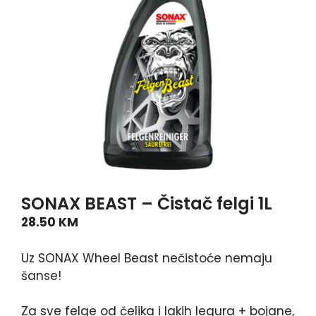
SONAX BEAST – Čistač felgi 1L
28.50
KM
Uz SONAX Wheel Beast nečistoće nemaju
šanse!
Za sve felge od čelika i lakih legura + bojane,