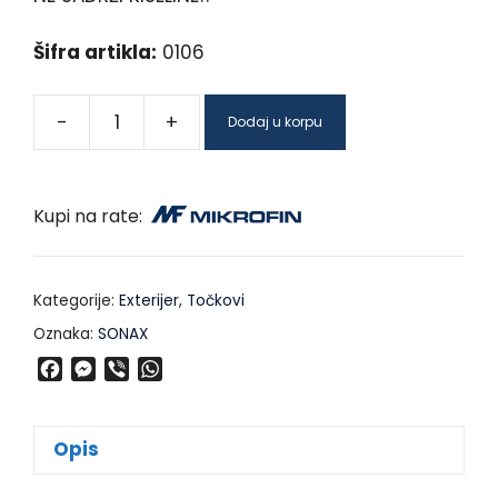
Šifra artikla:
0106
-
+
Dodaj u korpu
Kupi na rate:
Kategorije:
Exterijer
,
Točkovi
Oznaka:
SONAX
F
M
V
W
a
e
i
h
c
s
b
a
e
s
e
t
Opis
b
e
r
s
o
n
A