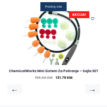
Pročitaj više
AKCIJA!
ChemicalWorkz Mini Sistem Za Poliranje – Sajla SET
155.00
KM
131.75
KM
←
→