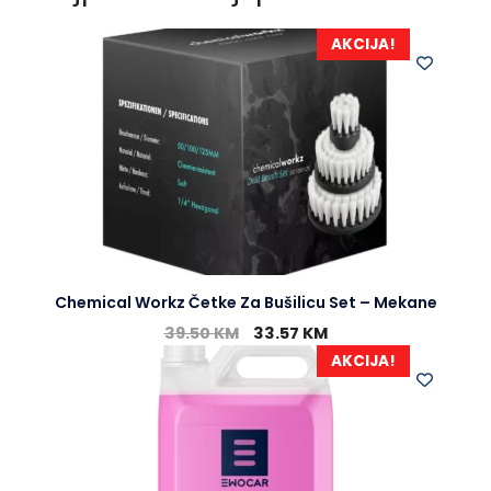
AKCIJA!
Chemical Workz Četke Za Bušilicu Set – Mekane
39.50
KM
33.57
KM
AKCIJA!