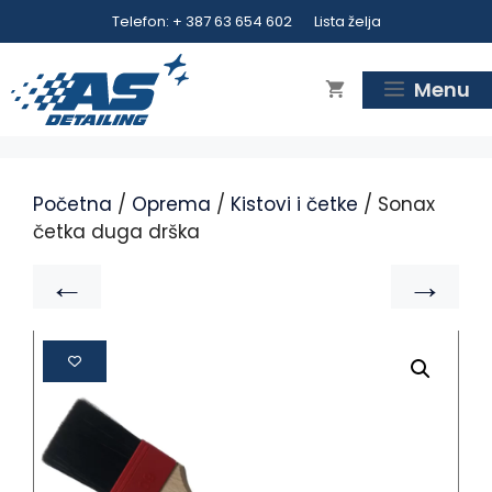
Telefon: + 387 63 654 602
Lista želja
Menu
Početna
/
Oprema
/
Kistovi i četke
/ Sonax
četka duga drška
←
→