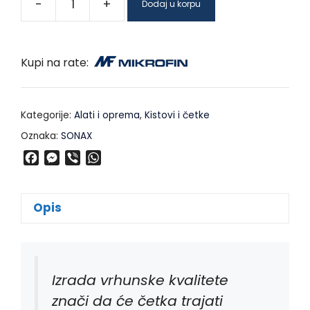
-
+
Dodaj u korpu
Kupi na rate:
Kategorije:
Alati i oprema
,
Kistovi i četke
Oznaka:
SONAX
F
M
V
W
a
e
i
h
c
s
b
a
e
s
e
t
Opis
b
e
r
s
o
n
A
o
g
p
k
e
p
Izrada vrhunske kvalitete
r
znači da će četka trajati