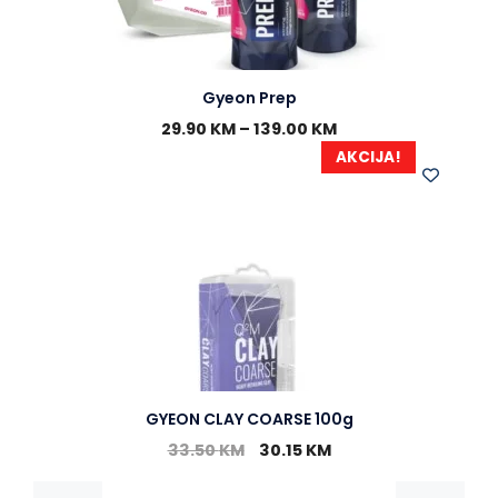
Gyeon Prep
29.90
KM
–
139.00
KM
AKCIJA!
GYEON CLAY COARSE 100g
33.50
KM
30.15
KM