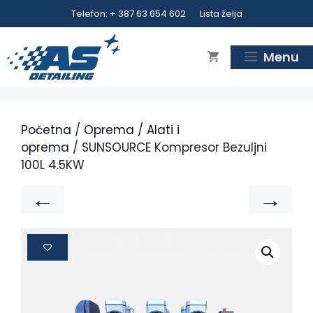
Telefon: + 387 63 654 602
Lista želja
Menu
Početna
/
Oprema
/
Alati i
oprema
/ SUNSOURCE Kompresor Bezuljni
100L 4.5KW
←
→