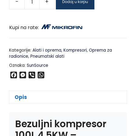
-
+
Dodaj u korpu
Kupi na rate:
Kategorije:
Alati i oprema
,
Kompresori
,
Oprema za
radionice
,
Pneumatski alati
Oznaka:
SunSource
F
M
V
W
a
e
i
h
c
s
b
a
e
s
e
t
Opis
b
e
r
s
o
n
A
o
g
p
Bezuljni kompresor
k
e
p
r
100L 4.5KW –