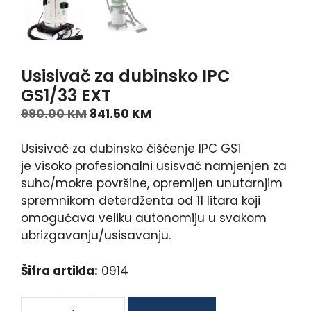
Usisivač za dubinsko IPC
GS1/33 EXT
990.00
KM
841.50
KM
Usisivač za dubinsko čišćenje IPC GS1
je visoko profesionalni usisvač namjenjen za
suho/mokre površine, opremljen unutarnjim
spremnikom deterdženta od 11 litara koji
omogućava veliku autonomiju u svakom
ubrizgavanju/usisavanju.
Šifra artikla:
0914