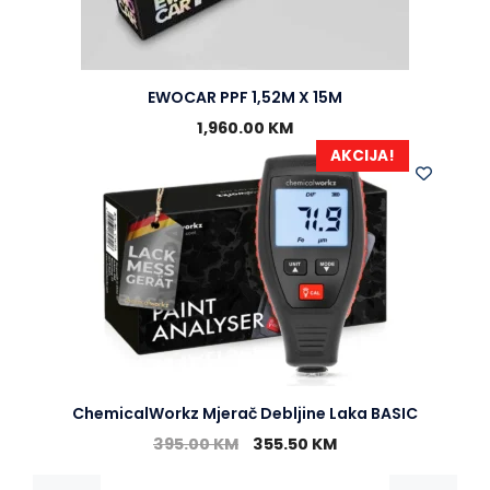
EWOCAR PPF 1,52M X 15M
1,960.00
KM
AKCIJA!
ChemicalWorkz Mjerač Debljine Laka BASIC
395.00
KM
355.50
KM