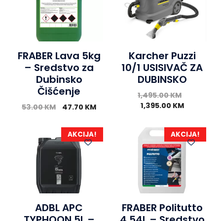
FRABER Lava 5kg
Karcher Puzzi
– Sredstvo za
10/1 USISIVAČ ZA
Dubinsko
DUBINSKO
Čišćenje
1,495.00
KM
1,395.00
KM
53.00
KM
47.70
KM
AKCIJA!
AKCIJA!
ADBL APC
FRABER Politutto
TYPHOON 5L –
4,54L – Sredstvo