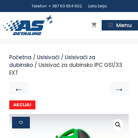
Telefon: + 387 63 654 602
Lista želja
Menu
Početna
/
Usisivači
/
Usisivači za
dubinsko
/ Usisivač za dubinsko IPC GS1/33
EXT
←
→
AKCIJA!