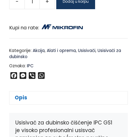
-
+
Dodaj u korpu
Kupi na rate:
Kategorije:
Akcija
,
Alati i oprema
,
Usisivači
,
Usisivači za
dubinsko
Oznaka:
IPC
F
M
V
W
a
e
i
h
c
s
b
a
e
s
e
t
Opis
b
e
r
s
o
n
A
o
g
p
k
e
p
Usisivač za dubinsko čišćenje IPC GS1
r
je visoko profesionalni usisvač