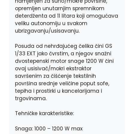
namjenjen za suho/mokre površine,
opremljen unutarnjim spremnikom
deterdženta od 11 litara koji omogućava
veliku autonomiju u svakom
ubrizgavanju/usisavanju.
Posuda od nehrđajućeg čelika čini GS
1/33 EXT jako čvrstim, a njegov snažni
dvostepenski motor snage 1200 W čini
ovaj usisivač/mokri ekstraktor
savršenim za čišćenje tekstilnih
površina srednje veličine poput sofe,
tepiha i prostirki u kancelarijama i
trgovinama.
Tehničke karakteristike:
Snaga: 1000 – 1200 W max