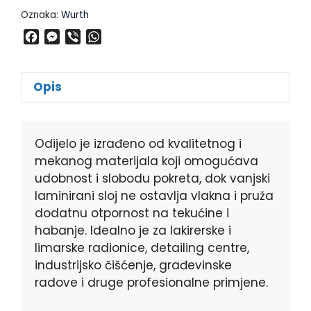
Oznaka:
Wurth
F
M
V
W
a
e
i
h
c
s
b
a
e
s
e
t
Opis
b
e
r
s
o
n
A
o
g
p
k
e
p
Odijelo je izrađeno od kvalitetnog i
r
mekanog materijala koji omogućava
udobnost i slobodu pokreta, dok vanjski
laminirani sloj ne ostavlja vlakna i pruža
dodatnu otpornost na tekućine i
habanje. Idealno je za lakirerske i
limarske radionice, detailing centre,
industrijsko čišćenje, građevinske
radove i druge profesionalne primjene.