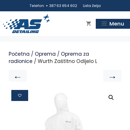
Telefon: + 387 63 654 602
Lista želja
Menu
Početna
/
Oprema
/
Oprema za
radionice
/ Wurth Zaštitno Odijelo L
←
→